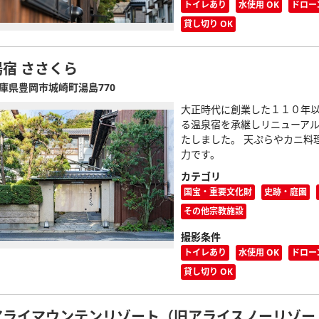
トイレあり
水使用 OK
ドロー
貸し切り OK
湯宿 ささくら
庫県豊岡市城崎町湯島770
大正時代に創業した１１０年
る温泉宿を承継しリニューア
たしました。 天ぷらやカニ料
力です。
カテゴリ
国宝・重要文化財
史跡・庭園
その他宗教施設
撮影条件
トイレあり
水使用 OK
ドロー
貸し切り OK
アライマウンテンリゾート（旧アライスノーリゾー