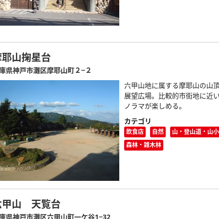
摩耶山掬星台
庫県神戸市灘区摩耶山町２−２
六甲山地に属する摩耶山の山
展望広場。比較的市街地に近
ノラマが楽しめる。
カテゴリ
飲食店
自然
山・登山道・山小
森林・雑木林
六甲山 天覧台
庫県神戸市灘区六甲山町一ケ谷1−32