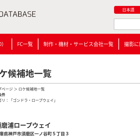
日本語
0
）
FC一覧
制作・機材・サービス会社一覧
撮影に
ケ候補地一覧
プページ
＞ ロケ候補地一覧
条件
ゴリ：「ゴンドラ・ロープウェイ」
須磨浦ロープウェイ
庫県神戸市須磨区一ノ谷町５丁目３