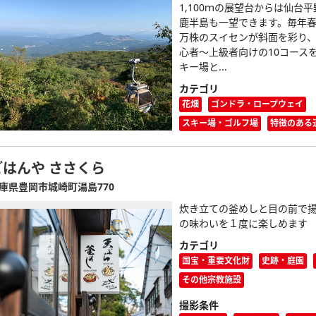
1,100ｍの展望台からは仙台
鹿半島も一望できます。毎年春
万株のスイセンが斜面を彩り
心者～上級者向けの10コース
キー場と...
カテゴリ
花畑
ゴンドラ・ロープウェイ
スキー場・ゴルフ場
特徴のある
ごはんや ささくら
庫県豊岡市城崎町湯島770
炊き立ての釜めしと目の前で
の味わいを１度に楽しめます
カテゴリ
国宝・重要文化財
史跡・庭園
その他宗教施設
撮影条件