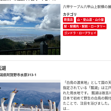
六甲ケーブル六甲山上駅横の
カテゴリ
飲食店
山・登山道・山小屋
駅・駅構内・駅前・ロータリー
ゴンドラ・ロープウェイ
瓢湖
潟県阿賀野市水原313-1
「白鳥の渡来地」として国の
指定されている「瓢湖」は江
れた用水地です。 瓢湖は故吉
日本で初めて野生の白鳥の餌
たことで、注目を浴びました。 
は...