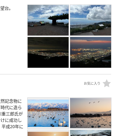
展望台。
お気に入り
天然記念物に
戸時代に造ら
川重三郎氏が
付けに成功し
平成20年に