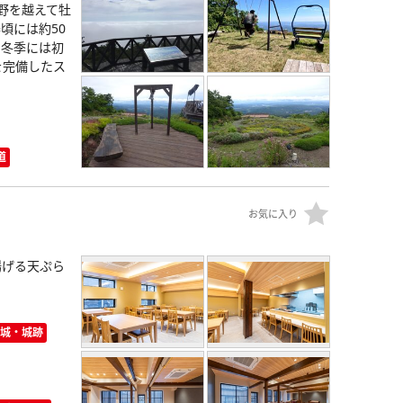
平野を越えて牡
頃には約50
、冬季には初
を完備したス
道
お気に入り
揚げる天ぷら
城・城跡