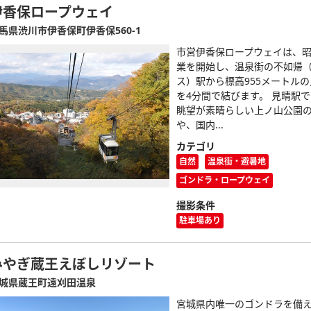
伊香保ロープウェイ
馬県渋川市伊香保町伊香保560-1
市営伊香保ロープウェイは、昭
業を開始し、温泉街の不如帰
ス）駅から標高955メートル
を4分間で結びます。 見晴駅
眺望が素晴らしい上ノ山公園
や、国内...
カテゴリ
自然
温泉街・避暑地
ゴンドラ・ロープウェイ
撮影条件
駐車場あり
みやぎ蔵王えぼしリゾート
城県蔵王町遠刈田温泉
宮城県内唯一のゴンドラを備