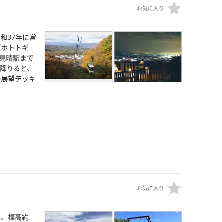
お気に入り
和37年に営
（ホトトギ
の見晴駅まで
で降りると、
の展望デッキ
お気に入り
え、標高約