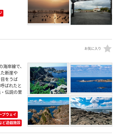
ジ
お気に入り
mの海岸線で、
れた断崖や
で目をうば
と呼ばれたと
話・伝説の里
ープウェイ
など遊戯施設