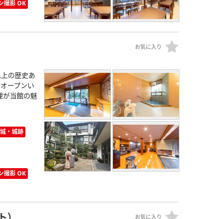
ン撮影 OK
お気に入り
以上の歴史あ
ルオープンい
理が当館の魅
城・城跡
ン撮影 OK
ト）
お気に入り