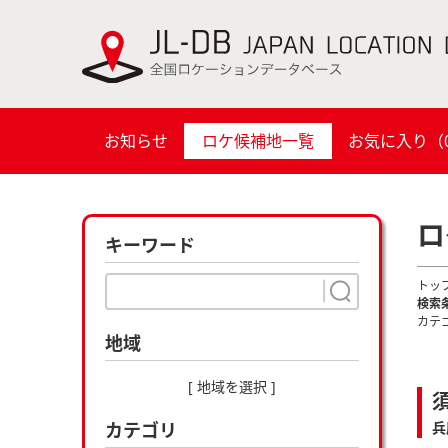
お知らせ
ロケ候補地一覧
お気に入り（
ロ
キーワード
トッ
検索
カテ
地域
[ 地域を選択 ]
カテゴリ
兵