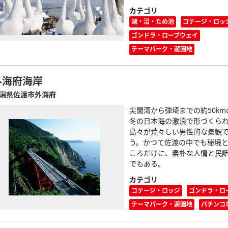
カテゴリ
湖・沼・ため池
コテージ・ロッ
ゴンドラ・ロープウェイ
テーマパーク・遊園地
外海府海岸
潟県佐渡市外海府
尖閣湾から弾埼までの約50k
冬の日本海の激浪で形づくら
島々が荒々しい男性的な景観
う。かつて佐渡の中でも秘境
ころだけに、素朴な人情と民
でもある。
カテゴリ
コテージ・ロッジ
ゴンドラ・ロ
テーマパーク・遊園地
パチンコ