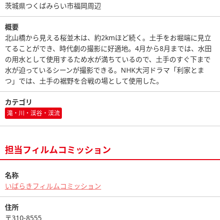
茨城県つくばみらい市福岡周辺
概要
北山橋から見える桜並木は、約2kmほど続く。土手をお堀端に見立
てることができ、時代劇の撮影に好適地。4月から8月までは、水田
の用水として使用するため水が満ちているので、土手のすぐ下まで
水が迫っているシーンが撮影できる。NHK大河ドラマ「利家とま
つ」では、土手の裾野を合戦の場として使用した。
カテゴリ
滝・川・渓谷・渓流
担当フィルムコミッション
名称
いばらきフィルムコミッション
住所
〒310-8555