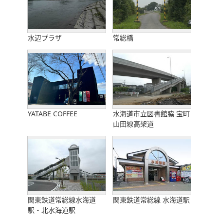
水辺プラザ
常総橋
YATABE COFFEE
水海道市立図書館脇 宝町
山田線高架道
関東鉄道常総線水海道
関東鉄道常総線 水海道駅
駅・北水海道駅