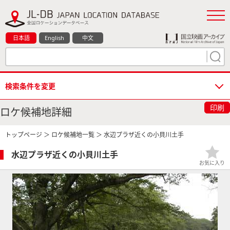
日本語
English
中文
検索条件を変更
印刷
ロケ候補地詳細
トップページ
＞
ロケ候補地一覧
＞ 水辺プラザ近くの小貝川土手
水辺プラザ近くの小貝川土手
お気に入り