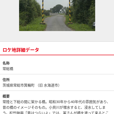
ロケ地詳細データ
名称
常総橋
住所
茨城県常総市箕輪町 （旧 水海道市）
概要
常陸と下総の間に架かる橋。昭和30年から40年代の雰囲気があり、
昔の橋のイメージそのもの。小貝川が増水すると、浸水してしま
う。松竹映画「男はつらいよ」では、寅さんが橋を渡って来るとこ