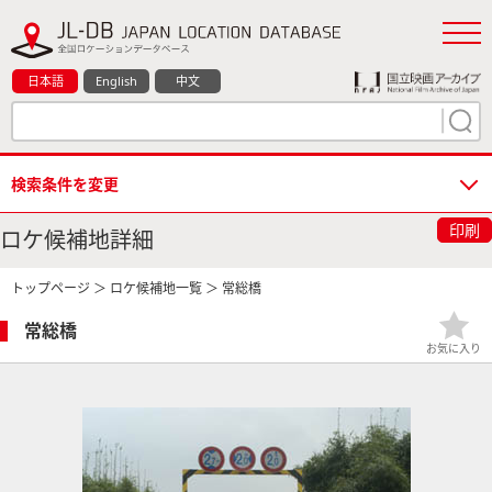
日本語
English
中文
検索条件を変更
印刷
ロケ候補地詳細
トップページ
＞
ロケ候補地一覧
＞ 常総橋
常総橋
お気に入り