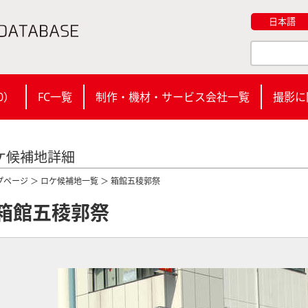
日本語
0
）
FC一覧
制作・機材・サービス会社一覧
撮影に
ケ候補地詳細
プページ
＞
ロケ候補地一覧
＞ 箱館五稜郭祭
箱館五稜郭祭