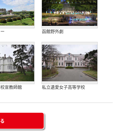
ワー
函館野外劇
学校宣教師館
私立遺愛女子高等学校
せる