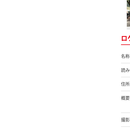
ロ
名称
読み
住所
概要
撮影