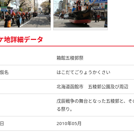
ケ地詳細データ
箱館五稜郭祭
仮名
はこだてごりょうかくさい
北海道函館市 五稜郭公園及び周辺
戊辰戦争の舞台となった五稜郭と、そ
る祭り。
日
2010年05月