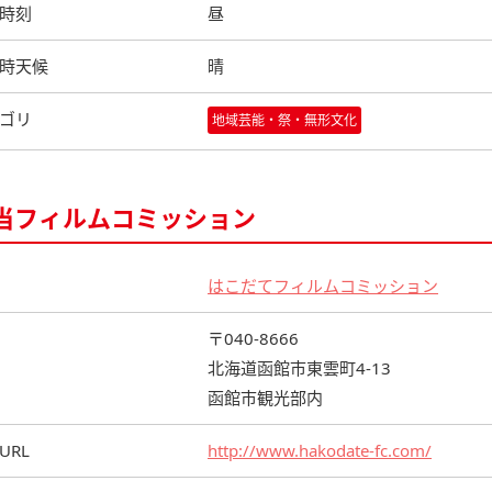
時刻
昼
時天候
晴
ゴリ
地域芸能・祭・無形文化
当フィルムコミッション
はこだてフィルムコミッション
〒040-8666
北海道函館市東雲町4-13
函館市観光部内
URL
http://www.hakodate-fc.com/