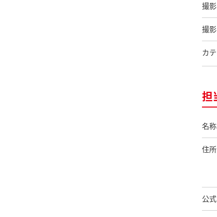
撮影
撮影
カテ
担
名称
住所
公式