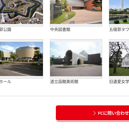
郭公園
中央図書館
五稜郭タ
ホール
道立函館美術館
旧遺愛女
FCに問い合わ