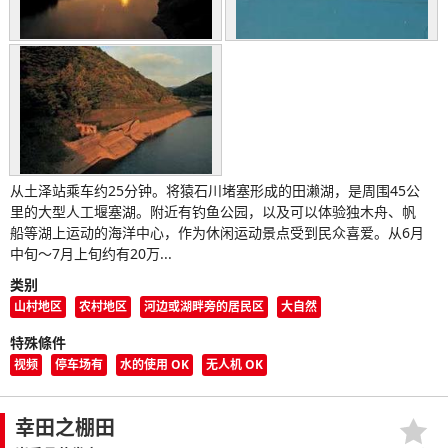
从土泽站乘车约25分钟。将猿石川堵塞形成的田濑湖，是周围45公
里的大型人工堰塞湖。附近有钓鱼公园，以及可以体验独木舟、帆
船等湖上运动的海洋中心，作为休闲运动景点受到民众喜爱。从6月
中旬～7月上旬约有20万...
类别
山村地区
农村地区
河边或湖畔旁的居民区
大自然
特殊條件
视频
停车场有
水的使用 OK
无人机 OK
幸田之棚田