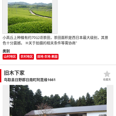
小高丘上种植有约70公顷茶田，茶田面积是西日本最大级别，其景
色十分震撼。 ※关于拍摄的相关条件等需协商"
类别
山村地区
农村地区
田地·农地·果园
旧木下家
鸟取县日野郡日南町阿毘缘1661
收藏夹