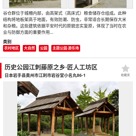
谷仓群位于城柵内部，由高架式（高床式）粮食储存仓组成。此种
结构将地板架高于地面，有效防潮、防虫，非常适合长期保存大米
和杂粮。这些建筑依据平安时代的原貌忠实复原，体现了当时在农
业与防御方面的重要作用...
类别
农村地区
大自然
公园
主题公园·游乐场
历史公园江刺藤原之乡·匠人工坊区
日本岩手县奥州市江刺市岩谷堂小名丸86-1
收藏夹