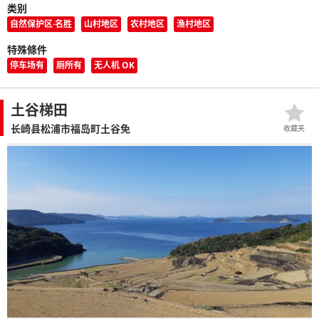
类别
自然保护区·名胜
山村地区
农村地区
渔村地区
特殊條件
停车场有
厕所有
无人机 OK
土谷梯田
长崎县松浦市福岛町土谷免
收藏夹