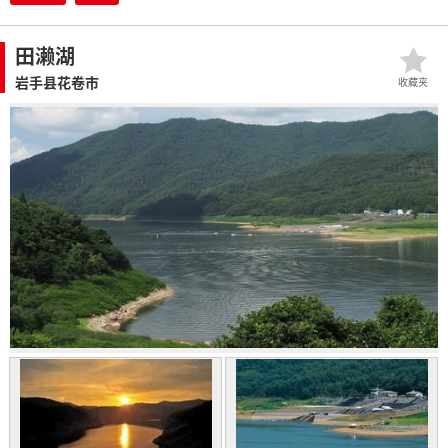
田濑湖
岩手县花卷市
收藏夹