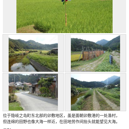
位于隐岐之岛町东北部的卯敷地区，虽是面朝卯敷港的一处渔村，
但连绵的田野也像大海一样近，在田地劳作间抬头就能望见大海。