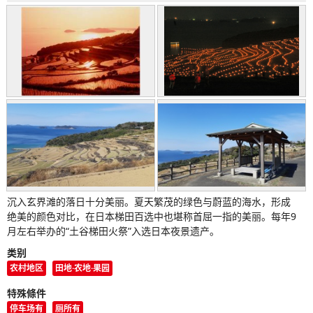
沉入玄界滩的落日十分美丽。夏天繁茂的绿色与蔚蓝的海水，形成
绝美的颜色对比，在日本梯田百选中也堪称首屈一指的美丽。每年9
月左右举办的“土谷梯田火祭”入选日本夜景遗产。
类别
农村地区
田地·农地·果园
特殊條件
停车场有
厕所有