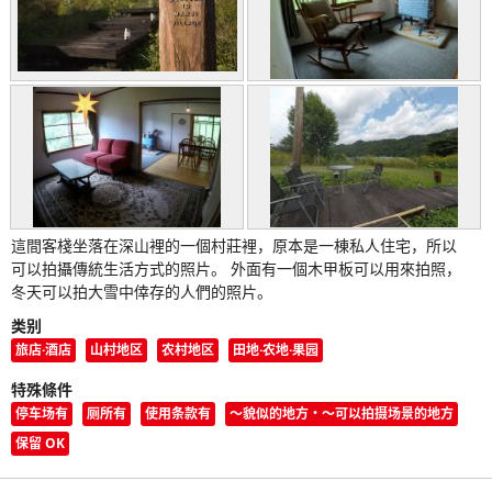
這間客棧坐落在深山裡的一個村莊裡，原本是一棟私人住宅，所以
可以拍攝傳統生活方式的照片。 外面有一個木甲板可以用來拍照，
冬天可以拍大雪中倖存的人們的照片。
类别
旅店·酒店
山村地区
农村地区
田地·农地·果园
特殊條件
停车场有
厕所有
使用条款有
〜貌似的地方・〜可以拍摄场景的地方
保留 OK