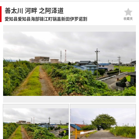
善太川 河畔 之阿泽道
愛知县爱知县海部锦江町锅盖新田伊罗诺割
收藏夹