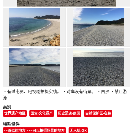
・有过电影、电视剧拍摄实绩。 ・对岸没有街景。 ・白沙 ・禁止游
泳
类别
世界遗产地区
国宝·文化遗产
历史遗迹·庭园
自然保护区·名胜
特殊條件
〜貌似的地方・〜可以拍摄场景的地方
无人机 OK