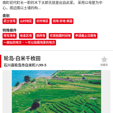
南町初代町长一职的木下太郎氏就是出自此家。 采用以母屋为中
心，周边围以土墙的构...
类别
武士住宅
山村地区
农村地区
田地·农地·果园
特殊條件
停车场有
休息区有
厕所有
可用拍摄时间有
申请截止日期有
〜貌似的地方・〜可以拍摄场景的地方
轮岛·白米千枚田
石川县轮岛市白米町八99-5
收藏夹