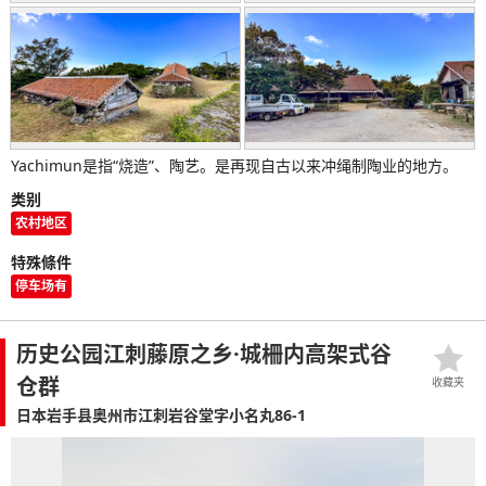
Yachimun是指“烧造”、陶艺。是再现自古以来冲绳制陶业的地方。
类别
农村地区
特殊條件
停车场有
历史公园江刺藤原之乡·城柵内高架式谷
仓群
收藏夹
日本岩手县奥州市江刺岩谷堂字小名丸86-1