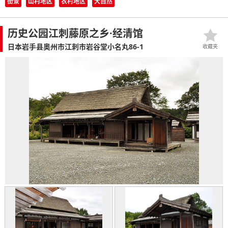
街景
山村地区
农村地区
大自然
历史公园江刺藤原之乡·经清馆
日本岩手县奥州市江刺市岩谷堂小名丸86-1
收藏夹