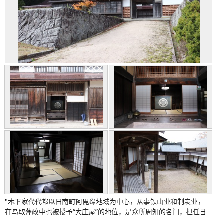
"木下家代代都以日南町阿毘缘地域为中心，从事铁山业和制炭业，
在鸟取藩政中也被授予“大庄屋”的地位，是众所周知的名门，担任日