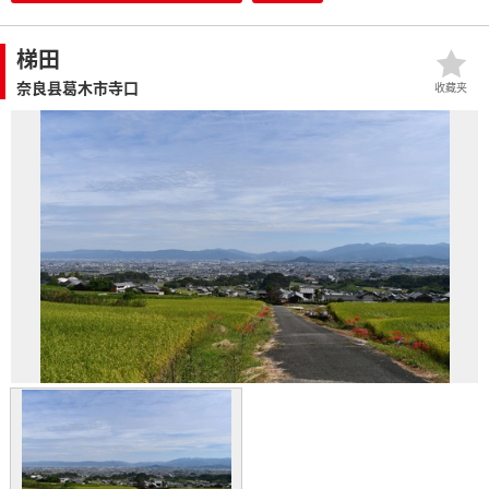
梯田
奈良县葛木市寺口
收藏夹