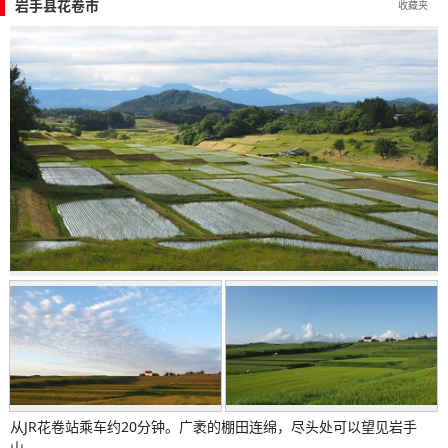
岩手县花卷市
收藏夹
从JR花卷站乘车约20分钟。广袤的棚田连绵，尽头处可以望见岩手
山。