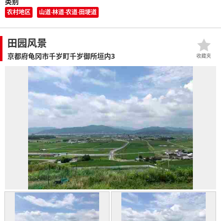
类别
农村地区
山道·林道·农道·田埂道
田园风景
京都府龟冈市千岁町千岁御所垣内3
收藏夹