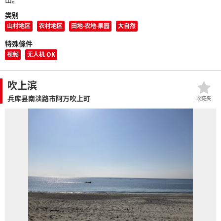
类别
山村地区
农村地区
田地·农地·果园
大自然
特殊條件
视频
无人机 OK
吹上滨
兵库县南淡路市阿万吹上町
收藏夹