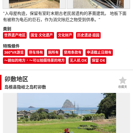
"入母屋构造，保留有室町末期古老民居遗构的茅葺建筑。 地板下面
有被称为龟石的巨石，作为消灾除厄之物受到供奉。"
类别
世界遗产地区
国宝·文化遗产
文化财产
历史遗迹·庭园
特殊條件
360°VR游览
停车场有
厕所有
使用条款有
申请截止日期有
〜貌似的地方・〜可以拍摄场景的地方
无人机 OK
保留 OK
卯敷地区
岛根县隐岐之岛町卯敷
收藏夹