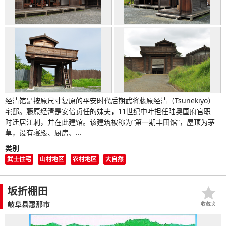
经清馆是按原尺寸复原的平安时代后期武将藤原经清（Tsunekiyo）
宅邸。藤原经清是安倍贞任的妹夫，11世纪中叶担任陆奥国府官职
时迁居江刺，并在此建馆。该建筑被称为“第一期丰田馆”，屋顶为茅
草，设有寝殿、厨房、...
类别
武士住宅
山村地区
农村地区
大自然
坂折棚田
岐阜县惠那市
收藏夹