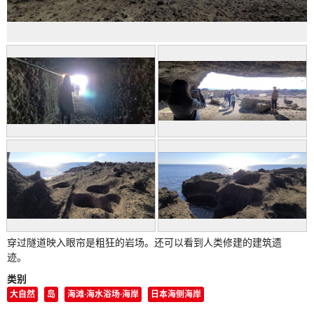
穿过隧道映入眼帘是粗狂的岩场。还可以看到人类修建的建筑遗
迹。
类别
大自然
岛
海滩·海水浴场·海岸
日本海侧海岸