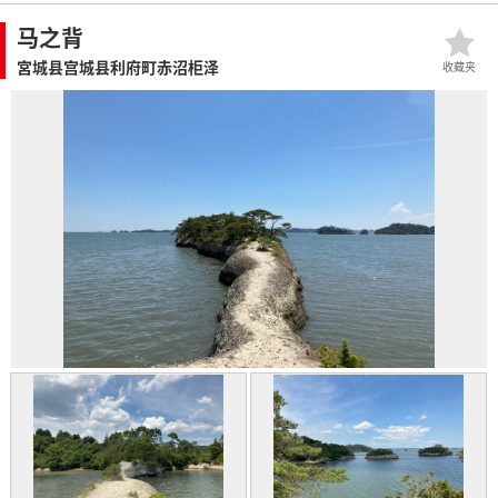
马之背
宮城县宫城县利府町赤沼柜泽
收藏夹