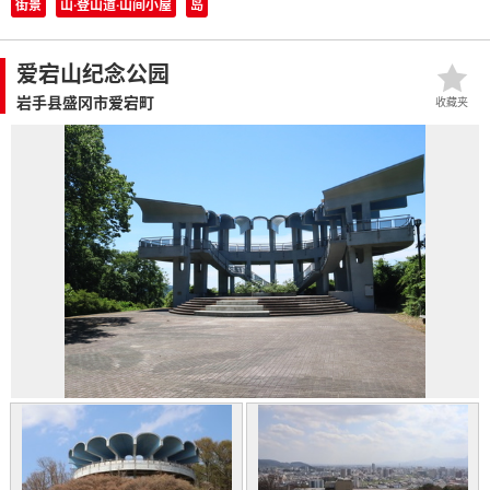
街景
山·登山道·山间小屋
岛
爱宕山纪念公园
岩手县盛冈市爱宕町
收藏夹