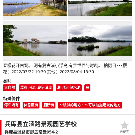
春樱花开古观。 河有复古渚小浮岛,有异世界与时剧。 拍摄日･･･樱
花：2022/03/22 10:30 其他：2022/08/04 15:30
类别
大自然
瀑布·河流·溪谷·溪流
湖·池沼·储水池
岛
特殊條件
停车场有
休息区有
厕所有
〜貌似的地方・〜可以拍摄场景的地方
兵库县立淡路景观园艺学校
兵库县淡路市野岛常盘954-2
收藏夹