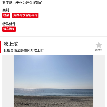
散步能由于作为环保逻辑的...
类别
桥梁
海滩·海水浴场·海岸
特殊條件
停车场有
吹上滨
兵库县南淡路市阿万吹上町
收藏夹