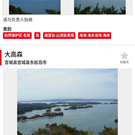
请与负责人协商
类别
自然保护区·名胜
岛
展望台·山顶处景观
海滩·海水浴场·海岸
大高森
宮城县宫城县东松岛市
收藏夹