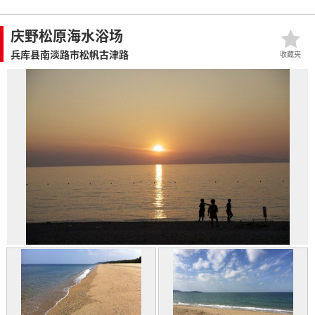
庆野松原海水浴场
兵库县南淡路市松帆古津路
收藏夹