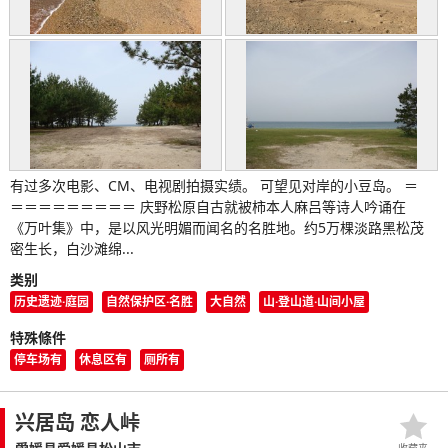
有过多次电影、CM、电视剧拍摄实绩。 可望见对岸的小豆岛。 ＝
＝＝＝＝＝＝＝＝＝ 庆野松原自古就被柿本人麻吕等诗人吟诵在
《万叶集》中，是以风光明媚而闻名的名胜地。约5万棵淡路黑松茂
密生长，白沙滩绵...
类别
历史遗迹·庭园
自然保护区·名胜
大自然
山·登山道·山间小屋
特殊條件
停车场有
休息区有
厕所有
兴居岛 恋人峠
收藏夹