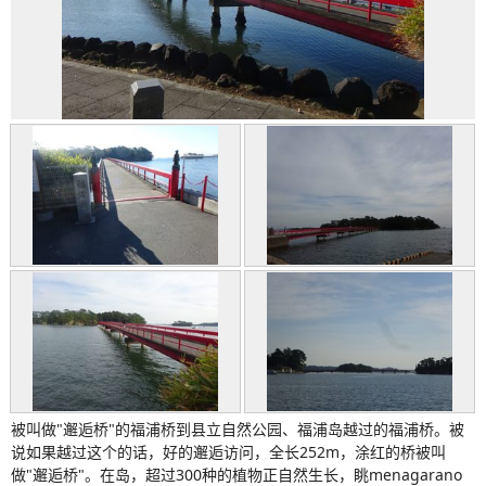
被叫做"邂逅桥"的福浦桥到县立自然公园、福浦岛越过的福浦桥。被
说如果越过这个的话，好的邂逅访问，全长252m，涂红的桥被叫
做"邂逅桥"。在岛，超过300种的植物正自然生长，眺menagarano