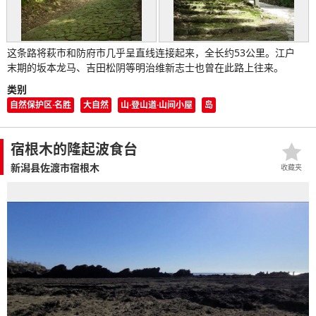
这条路将萩市和防府市几乎呈直线连接起来，全长约53公里。江户
末期的坂本龙马、吉田松阴等明治维新志士也曾在此路上往来。
类别
自然保护区·名胜
大自然
山·登山道·山间小屋
岛
宿根木的隆起波食台
新潟县佐渡市宿根木
收藏夹