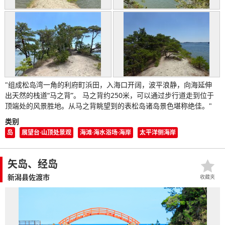
"组成松岛湾一角的利府町浜田，入海口开阔，波平浪静，向海延伸
出天然的栈道“马之背”。 马之背约250米，可以通过步行道走到位于
顶端处的风景胜地。从马之背眺望到的表松岛诸岛景色堪称绝佳。"
类别
岛
展望台·山顶处景观
海滩·海水浴场·海岸
太平洋侧海岸
矢岛、经岛
新潟县佐渡市
收藏夹