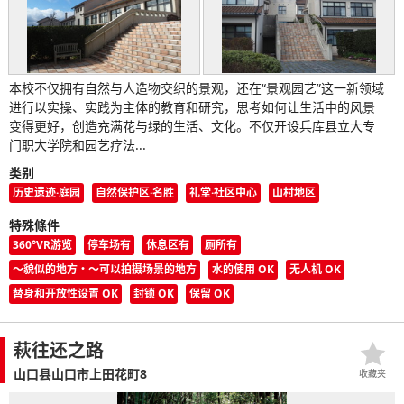
本校不仅拥有自然与人造物交织的景观，还在“景观园艺”这一新领域
进行以实操、实践为主体的教育和研究，思考如何让生活中的风景
变得更好，创造充满花与绿的生活、文化。不仅开设兵库县立大专
门职大学院和园艺疗法...
类别
历史遗迹·庭园
自然保护区·名胜
礼堂·社区中心
山村地区
特殊條件
360°VR游览
停车场有
休息区有
厕所有
〜貌似的地方・〜可以拍摄场景的地方
水的使用 OK
无人机 OK
替身和开放性设置 OK
封锁 OK
保留 OK
萩往还之路
山口县山口市上田花町8
收藏夹