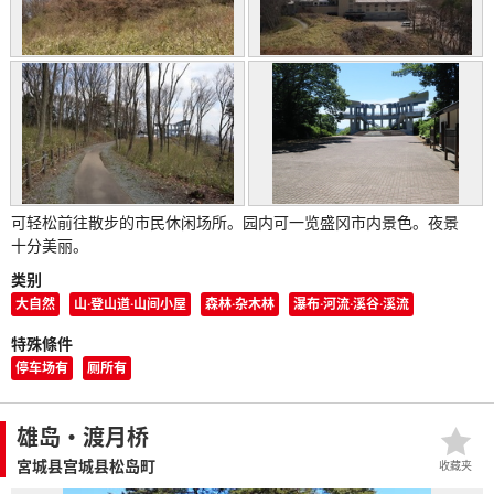
可轻松前往散步的市民休闲场所。园内可一览盛冈市内景色。夜景
十分美丽。
类别
大自然
山·登山道·山间小屋
森林·杂木林
瀑布·河流·溪谷·溪流
特殊條件
停车场有
厕所有
雄岛・渡月桥
宮城县宫城县松岛町
收藏夹