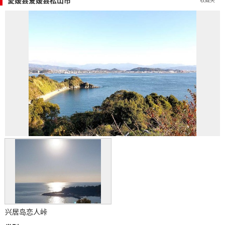
愛媛县爱媛县松山市
兴居岛恋人峠