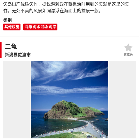
矢岛出产优质矢竹，据说源赖政在鵺退治时用到的矢就是这里的矢
竹。无处不美的风景如同漂浮在海面上的盆景一般。
类别
其他设施
海滩·海水浴场·海岸
二龟
新潟县佐渡市
收藏夹