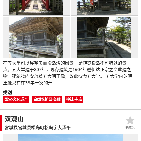
在五大堂可以展望美丽松岛湾的风景，是游览松岛不可错过的景
点。五大堂建于807年，现存建筑是1604年遵伊达正宗之令重建之
物。建筑物内安放着五大明王像，故此得命五大堂。 五大堂内的明
王像只有在33年一次的开...
类别
国宝·文化遗产
自然保护区·名胜
神社·寺庙
双观山
宮城县宫城县松岛町松岛字大泽平
收藏夹