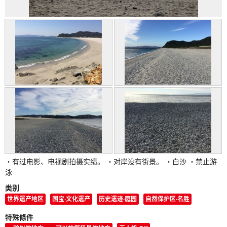
・有过电影、电视剧拍摄实绩。 ・对岸没有街景。 ・白沙 ・禁止游
泳
类别
世界遗产地区
国宝·文化遗产
历史遗迹·庭园
自然保护区·名胜
特殊條件