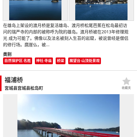
在雄岛上架设的渡月桥是复活雄岛、渡月桥松尾芭蕉在松岛最初访
问的瑞严寺的内部的被称呼为院的雄岛。渡月桥被在2013年修理观
光 成为可能了。佛像以及法名被刻入生苔的岩窟，被说曾经是僧侣
的修行场。麿崖仏，被...
类别
自然保护区·名胜
神社·寺庙
桥梁
展望台·山顶处景观
福浦桥
宮城县宫城县松岛町
收藏夹