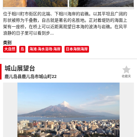
位于相川町市街区的北端、下相川海岸的岩礁。以其平坦且广阔的
形状被称为千叠敷，自古就是著名的名胜地。正对着堤防的海面上
架有一座桥，在桥上可以近距离观望日本海的波涛与岩礁。在风平
浪静的日子里可以看到步...
类别
大自然
岛
海滩·海水浴场·海岸
日本海侧海岸
城山展望台
鹿儿岛县鹿儿岛市城山町22
收藏夹