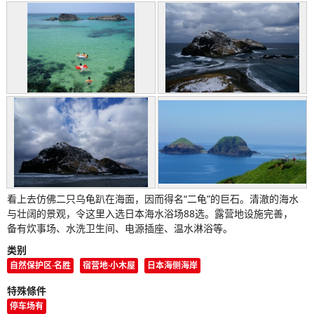
看上去仿佛二只乌龟趴在海面，因而得名“二龟”的巨石。清澈的海水
与壮阔的景观，令这里入选日本海水浴场88选。露营地设施完善，
备有炊事场、水洗卫生间、电源插座、温水淋浴等。
类别
自然保护区·名胜
宿营地·小木屋
日本海侧海岸
特殊條件
停车场有