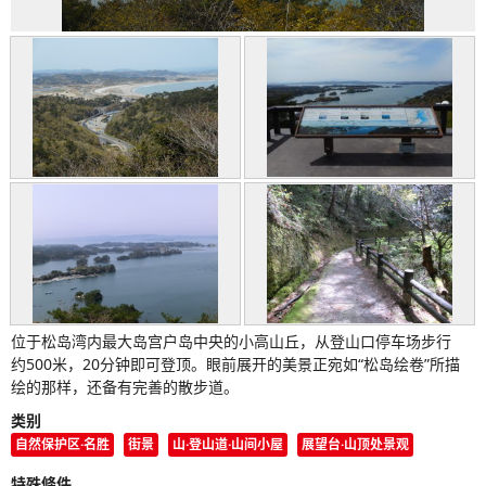
位于松岛湾内最大岛宫户岛中央的小高山丘，从登山口停车场步行
约500米，20分钟即可登顶。眼前展开的美景正宛如“松岛绘卷”所描
绘的那样，还备有完善的散步道。
类别
自然保护区·名胜
街景
山·登山道·山间小屋
展望台·山顶处景观
特殊條件