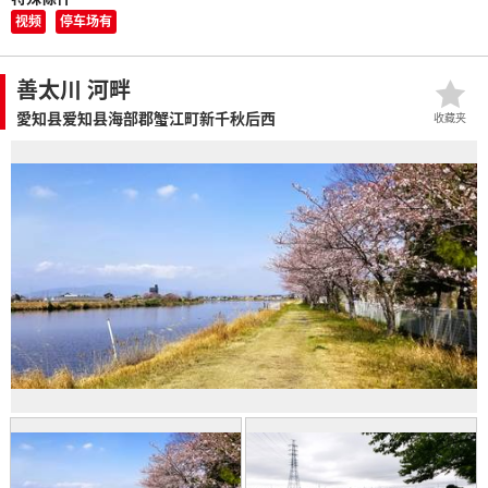
视频
停车场有
善太川 河畔
愛知县爱知县海部郡蟹江町新千秋后西
收藏夹