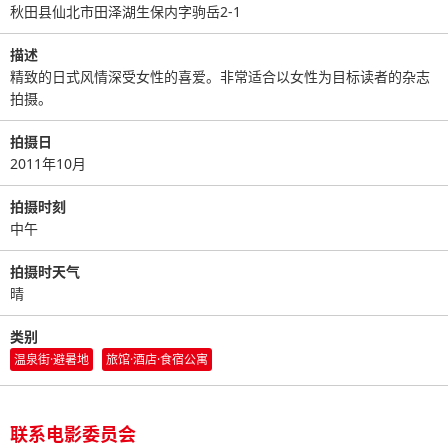
秋田县仙北市田泽湖生保内字驹岳2-1
描述
精致的日式风情深受女性的喜爱。非常适合以女性为目标读者的杂志
拍摄。
拍摄日
2011年10月
拍摄时刻
中午
拍摄时天气
晴
类别
温泉街·避暑地
旅馆·酒店·食宿公寓
联系电影委员会