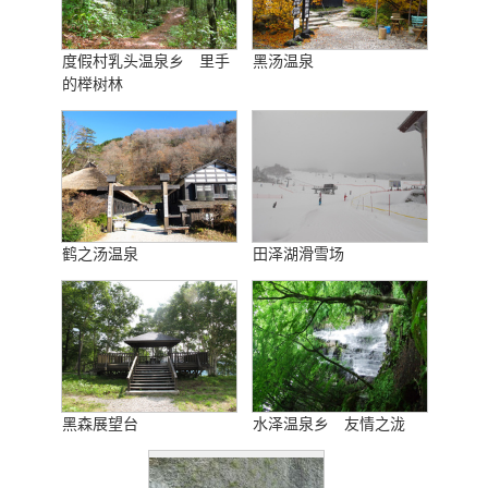
度假村乳头温泉乡 里手
黑汤温泉
的榉树林
鹤之汤温泉
田泽湖滑雪场
黑森展望台
水泽温泉乡 友情之泷