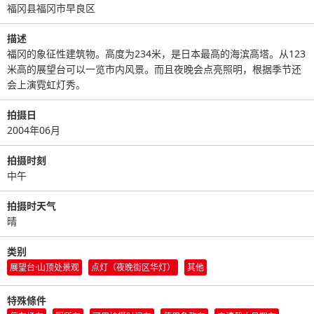
福冈县福冈市早良区
描述
福冈的象征性建筑物。高度为234米，是日本最高的海滨高塔。从123
米高的展望台可以一览市内风景。而且夜晚会点亮照明，根据季节还
会上演霓虹灯秀。
拍摄日
2004年06月
拍摄时刻
中午
拍摄时天气
晴
类别
展望台·山顶处景观
点灯（夜晚街区华灯）
其他
特殊條件