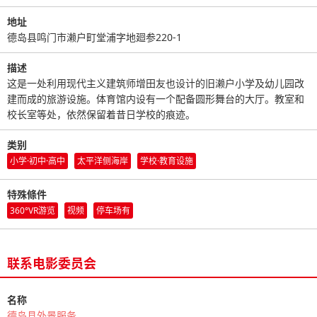
地址
德岛县鸣门市濑户町堂浦字地廻参220-1
描述
这是一处利用现代主义建筑师增田友也设计的旧濑户小学及幼儿园改
建而成的旅游设施。体育馆内设有一个配备圆形舞台的大厅。教室和
校长室等处，依然保留着昔日学校的痕迹。
类别
小学·初中·高中
太平洋侧海岸
学校·教育设施
特殊條件
360°VR游览
视频
停车场有
联系电影委员会
名称
德岛县外景服务