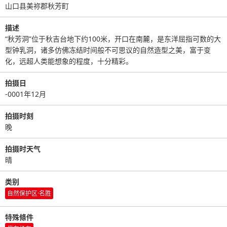
山口县美祢郡秋芳町
描述
“秋芳洞”位于秋吉台地下约100米，开口在南麓，是东洋屈指可数的大
型钟乳洞，诸多仿佛冻结时间般不可思议的自然造型之美，富于变
化，远超人类能想象的程度，十分精彩。
拍摄日
-0001年12月
拍摄时刻
晚
拍摄时天气
晴
类别
自然保护区·名胜
特殊條件