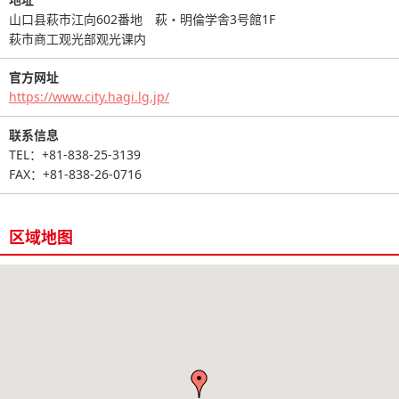
山口县萩市江向602番地 萩・明倫学舎3号館1F
萩市商工观光部观光课内
官方网址
https://www.city.hagi.lg.jp/
联系信息
TEL：+81-838-25-3139
FAX：+81-838-26-0716
区域地图