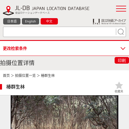
日本語
English
中文
更改检索条件
印刷
拍摄位置详情
首页
＞
拍摄位置一览
＞ 椿群生林
椿群生林
收藏夹