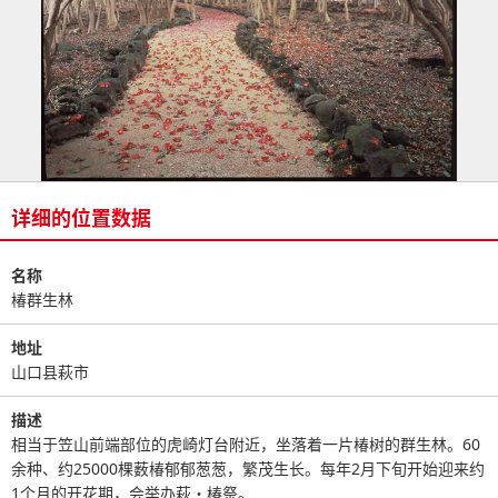
详细的位置数据
名称
椿群生林
地址
山口县萩市
描述
相当于笠山前端部位的虎崎灯台附近，坐落着一片椿树的群生林。60
余种、约25000棵薮椿郁郁葱葱，繁茂生长。每年2月下旬开始迎来约
1个月的开花期，会举办萩・椿祭。