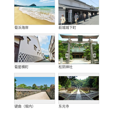
菊浜海岸
萩城城下町
菊屋横町
松阴神社
键曲（堀内）
东光寺