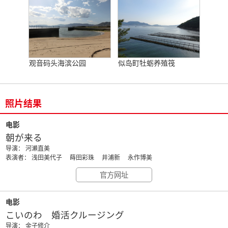
观音码头海滨公园
似岛町牡蛎养殖筏
照片结果
电影
朝が来る
导演： 河瀨直美
表演者： 浅田美代子 蒔田彩珠 井浦新 永作博美
官方网址
电影
こいのわ 婚活クルージング
导演： 金子修介