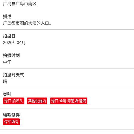
广岛县广岛市南区
描述
广岛都市圈的大海的入口。
拍摄日
2020年04月
拍摄时刻
中午
拍摄时天气
晴
类别
港口·船埠头
其他设施内
港口·渔港·养殖场·运河
特殊條件
停车场有