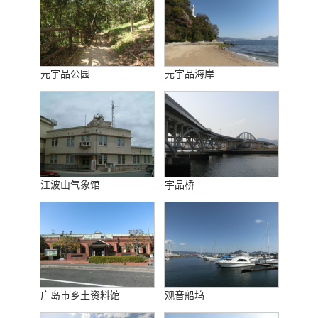
元宇品公园
元宇品海岸
江波山气象馆
宇品桥
广岛市乡土资料馆
观音船坞