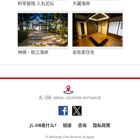
料亭旅馆 人丸花坛
大藏海岸
林崎・松江海岸
岩佐家住宅
JL-DB是什么?
链接
咨询
隐私政策
© National Film Archive of Japan