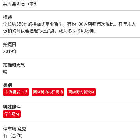
兵库县明石市本町
描述
全长约350m的拱廊式商业街里，有约100家店铺栉次鳞比。在年末大
促销的时候会挂起“大渔”旗，成为冬季的风物诗。
拍摄日
2019年
拍摄时天气
晴
类别
市场·批发市场
商店街内零售商场
商店街内餐饮店
特殊條件
停车场有
停车场 意见
有（合作）