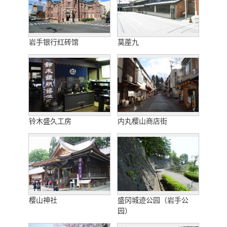
岩手银行红砖馆
茣蓙九
铃木盛久工房
内丸樱山商店街
樱山神社
盛冈城迹公园（岩手公
园）