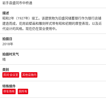
岩手县盛冈市中桥通
描述
昭和2年（1927年）竣工。该建筑物为旧盛冈储蓄银行作为银行店铺
建造而成，花岗岩壁画和雕刻样式带有昭和初期的摩登表现，以及近
代设计的风格。现在仍在营业使用中。
拍摄日
2018年
拍摄时天气
晴
类别
房间·会议室
其他设施内
特殊條件
停车场有
厕所有