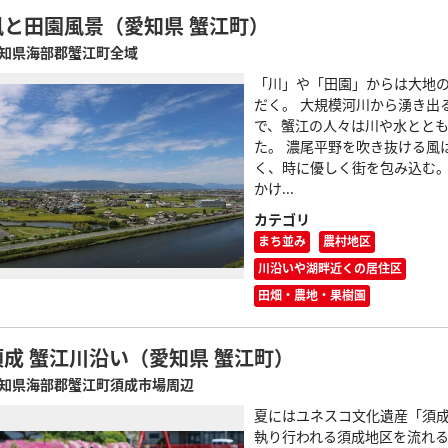
風と田園風景（愛知県 蟹江町）
知県海部郡蟹江町全域
「川」や「田園」からは大地
だく。 大規模河川から湧き出
で、蟹江の人々は川や水とと
た。 濃尾平野を吹き抜ける風
く、時に優しく街を包み込む。
かけ...
カテゴリ
まち並み
農村地区
川沿いや湖畔近くの居住区
田畑・農地・果樹園
須成 蟹江川沿い（愛知県 蟹江町）
知県海部郡蟹江町須成市場周辺
夏にはユネスコ文化遺産「須
執り行われる須成地区を流れ