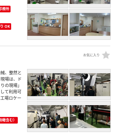
診療所
り OK
お気に入り
機械、整然と
作現場は、ド
くりの現場」
として利用可
る工場ロケー
俯瞰含む）