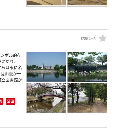
お気に入り
シンボル的存
りにあり、
からは東に名
鈴鹿山脈が一
町立図書館が
流
公園