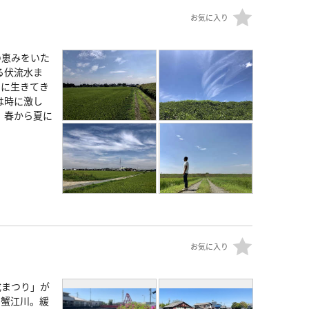
お気に入り
の恵みをいた
る伏流水ま
もに生きてき
は時に激し
 春から夏に
お気に入り
成まつり」が
る蟹江川。緩