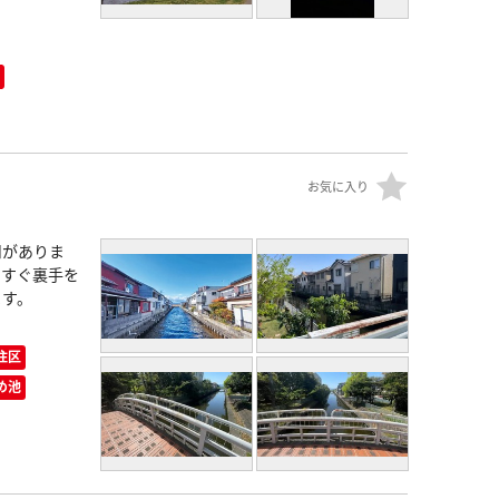
お気に入り
川がありま
のすぐ裏手を
ます。
住区
め池