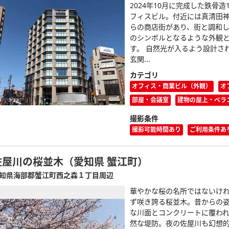
2024年10月に完成した鉄骨造
フィスビル。付近には真清田
らの商店街があり、街と調和
のシンボルとなるような外観
す。 自然光が入るよう設計さ
玄関...
カテゴリ
オフィス・商業ビル（外観）
オ
部屋・会議室
建物の屋上・ベラ
撮影条件
撮影可能時間あり
ご利用条件あ
佐屋川の桜並木（愛知県 蟹江町）
知県海部郡蟹江町西之森１丁目周辺
華やかな桜の名所ではないけ
ず咲き誇る桜並木。昔からの
な川面とコンクリートに覆わ
然な堤防。夜の佐屋川も幻想