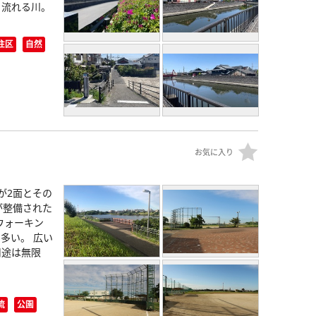
と流れる川。
住区
自然
お気に入り
が2面とその
が整備された
ウォーキン
多い。 広い
用途は無限
流
公園