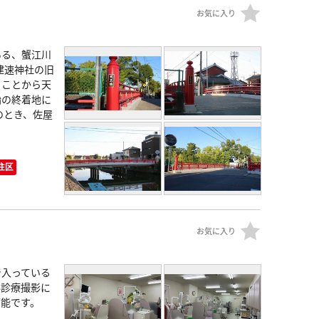
お気に入り
ある、蟹江川
建速神社の旧
ることから天
船の終着地に
のとき、佐屋
住区
お気に入り
で入っている
科診療撮影に
可能です。