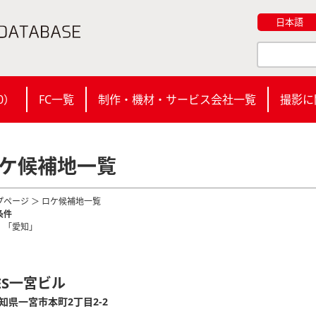
日本語
0
）
FC一覧
制作・機材・サービス会社一覧
撮影に
ケ候補地一覧
プページ
＞ ロケ候補地一覧
条件
：「愛知」
ES一宮ビル
知県一宮市本町2丁目2-2