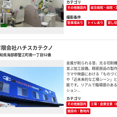
カテゴリ
その他施設内
総合病院・病院・
撮影条件
駐車場あり
トイレあり
貸し切
有限会社ハチスカテクノ
知県海部郡蟹江町南一丁目52番
金属が削られる音、光る切削
並ぶ加工設備。精密部品の製
ラマや映画における「ものづ
や「近未来的な工場シーン」
能です。リアルで臨場感のあ
ション...
カテゴリ
その他施設内
工場・倉庫全景（
施設内・敷地内