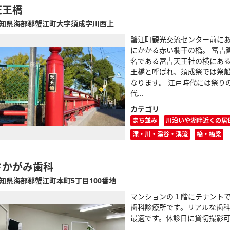
天王橋
知県海部郡蟹江町大字須成字川西上
蟹江町観光交流センター前に
にかかる赤い欄干の橋。 冨吉
名である冨吉天王社の横にあ
王橋と呼ばれ、須成祭では祭
なります。 江戸時代には祭り
代...
カテゴリ
まち並み
川沿いや湖畔近くの居
滝・川・渓谷・渓流
橋・橋梁
さかがみ歯科
知県海部郡蟹江町本町5丁目100番地
マンションの１階にテナント
歯科診療所です。リアルな歯
最適です。休診日に貸切撮影