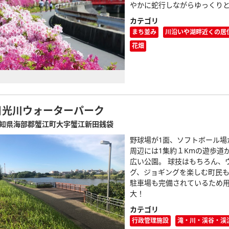
やかに蛇行しながらゆっくり
カテゴリ
まち並み
川沿いや湖畔近くの居
花畑
日光川ウォーターパーク
知県海部郡蟹江町大字蟹江新田銭袋
野球場が1面、ソフトボール場
周辺には1集約１Kmの遊歩道
広い公園。 球技はもちろん、
グ、ジョギングを楽しむ町民も
駐車場も完備されているため
大！
カテゴリ
行政管理施設
滝・川・渓谷・渓