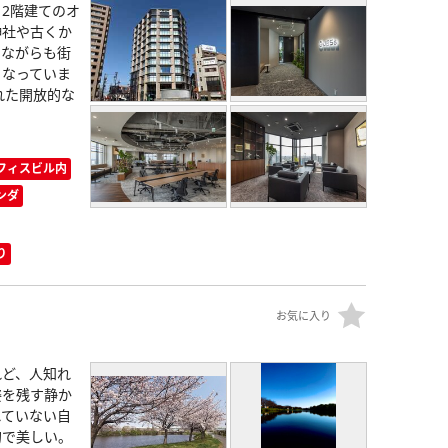
12階建てのオ
神社や古くか
しながらも街
となっていま
れた開放的な
フィスビル内
ンダ
り
お気に入り
れど、人知れ
姿を残す静か
れていない自
的で美しい。