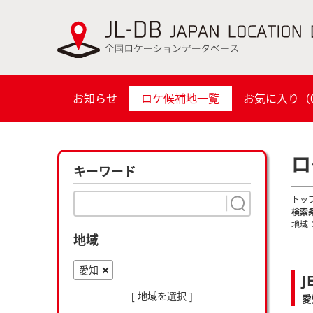
お知らせ
ロケ候補地一覧
お気に入り（
ロ
キーワード
トッ
検索
地域
地域
愛知
J
[ 地域を選択 ]
愛