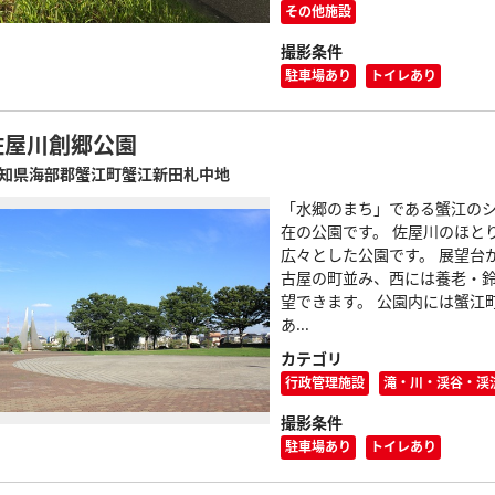
その他施設
撮影条件
駐車場あり
トイレあり
佐屋川創郷公園
知県海部郡蟹江町蟹江新田札中地
「水郷のまち」である蟹江の
在の公園です。 佐屋川のほと
広々とした公園です。 展望台
古屋の町並み、西には養老・
望できます。 公園内には蟹江
あ...
カテゴリ
行政管理施設
滝・川・渓谷・渓
撮影条件
駐車場あり
トイレあり