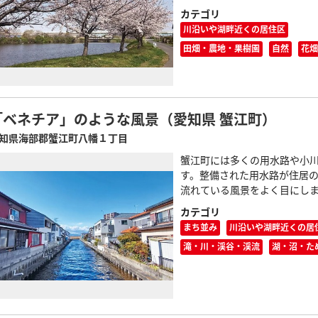
カテゴリ
川沿いや湖畔近くの居住区
田畑・農地・果樹園
自然
花畑
「ベネチア」のような風景（愛知県 蟹江町）
知県海部郡蟹江町八幡１丁目
蟹江町には多くの用水路や小
す。整備された用水路が住居
流れている風景をよく目にし
カテゴリ
まち並み
川沿いや湖畔近くの居
滝・川・渓谷・渓流
湖・沼・た