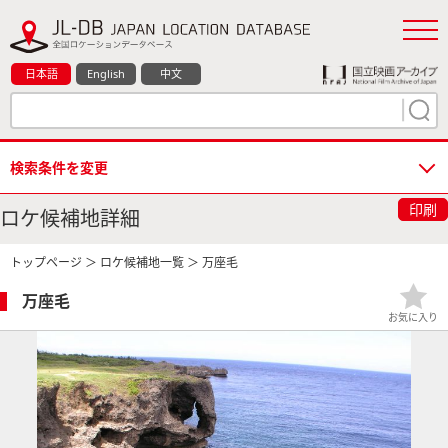
日本語
English
中文
検索条件を変更
印刷
ロケ候補地詳細
トップページ
＞
ロケ候補地一覧
＞ 万座毛
万座毛
お気に入り