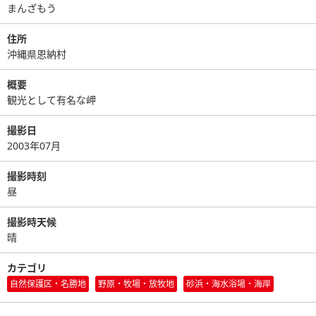
まんざもう
住所
沖縄県恩納村
概要
観光として有名な岬
撮影日
2003年07月
撮影時刻
昼
撮影時天候
晴
カテゴリ
自然保護区・名勝地
野原・牧場・放牧地
砂浜・海水浴場・海岸