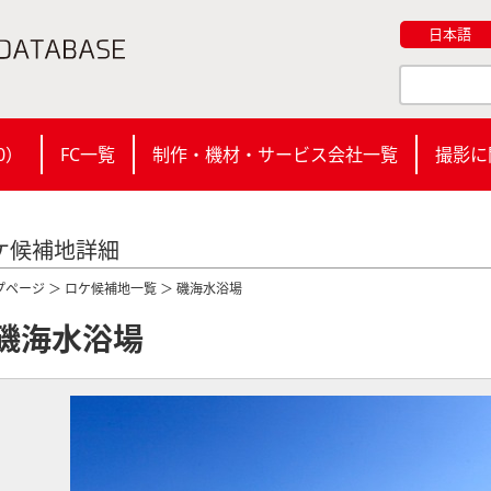
日本語
0
）
FC一覧
制作・機材・サービス会社一覧
撮影に
ケ候補地詳細
プページ
＞
ロケ候補地一覧
＞ 磯海水浴場
磯海水浴場