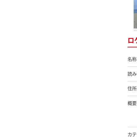
ロ
名称
読み
住所
概要
カテ