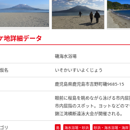
ケ地詳細データ
磯海水浴場
仮名
いそかいすいよくじょう
鹿児島県鹿児島市吉野町磯9685-15
眼前に桜島を眺めながら泳げる市内屈
市内屈指のスポット。ヨットなどのマ
錦江湾横断遠泳大会が開催される。
ゴリ
島
海水浴場・砂浜
砂浜・海水浴場・海岸