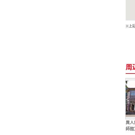
※上
周
異人
師館