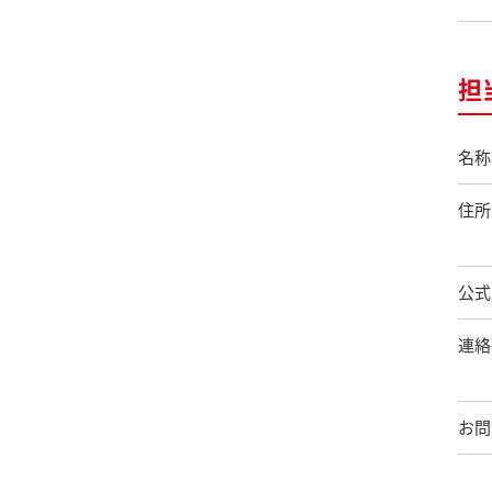
担
名称
住所
公式
連絡
お問