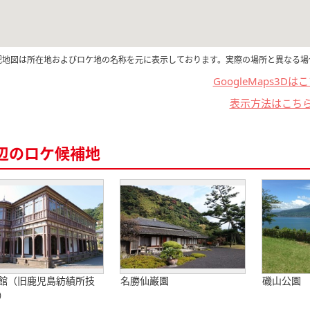
記地図は所在地およびロケ地の名称を元に表示しております。実際の場所と異なる場
GoogleMaps3Dは
表示方法はこち
辺のロケ候補地
館（旧鹿児島紡績所技
名勝仙巌園
磯山公園
）