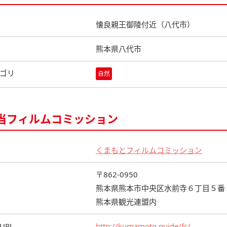
懐良親王御陵付近（八代市）
熊本県八代市
ゴリ
自然
当フィルムコミッション
くまもとフィルムコミッション
〒862-0950
熊本県熊本市中央区水前寺６丁目５番
熊本県観光連盟内
URL
http://kumamoto.guide/fc/