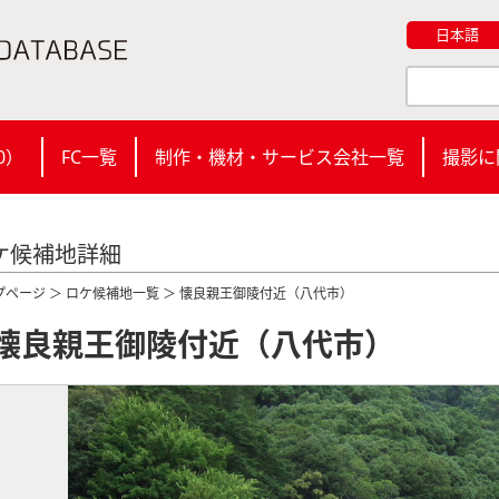
日本語
0
）
FC一覧
制作・機材・サービス会社一覧
撮影に
ケ候補地詳細
プページ
＞
ロケ候補地一覧
＞ 懐良親王御陵付近（八代市）
懐良親王御陵付近（八代市）