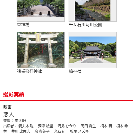
軍神橋
千々石川河川公園
猿場稲荷神社
橘神社
撮影実績
映画
悪人
監督： 李 相日
出演者： 妻夫木 聡 深津 絵里 満島 ひかり 岡田 将生 柄本 明 樹木 希
林 井川 比佐志 余 貴美子 光石 研 松尾 スズキ