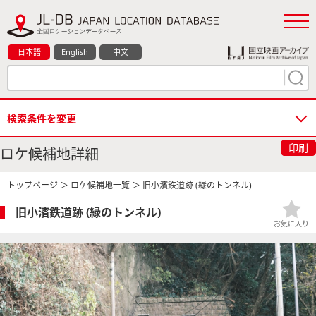
日本語
English
中文
検索条件を変更
印刷
ロケ候補地詳細
トップページ
＞
ロケ候補地一覧
＞ 旧小濱鉄道跡 (緑のトンネル)
旧小濱鉄道跡 (緑のトンネル)
お気に入り