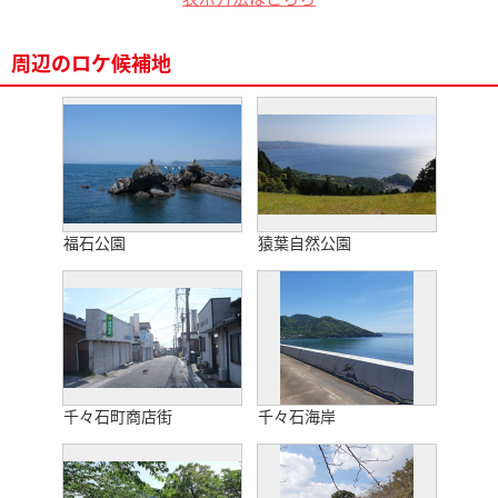
周辺のロケ候補地
福石公園
猿葉自然公園
千々石町商店街
千々石海岸