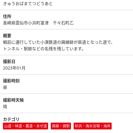
きゅうおばまてつどうあと
住所
長崎県雲仙市小浜町富津 千々石町乙
概要
戦前に運行していた小濱鉄道の廃線跡が県道となった道で、
トンネル・駅跡などの名残を残しています。
撮影日
2023年01月
撮影時刻
昼
撮影時天候
晴
カテゴリ
山道・林道・農道・あぜ道
廃線・廃駅
砂浜・海水浴場・海岸