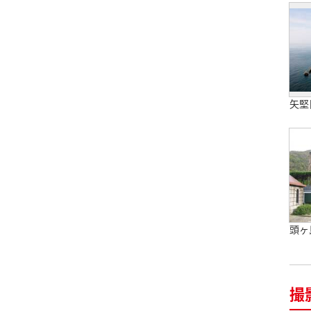
矢堅
頭ヶ
撮