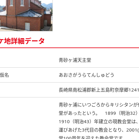
ケ地詳細データ
青砂ヶ浦天主堂
仮名
あおさがうらてんしゅどう
長崎県南松浦郡新上五島町奈摩郷124
青砂ヶ浦にいつごろからキリシタンが住
堂があったという。 1899（明治
1910（明治43）年建立の現教会堂
運びあげた3代目の教会となり、2001(
堂100周年を迎えた教会堂です。