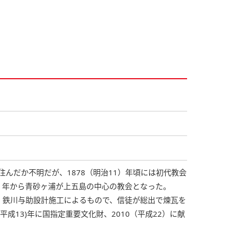
1
んだか不明だが、1878（明治11）年頃には初代教会
32）年から青砂ヶ浦が上五島の中心の教会となった。
は、鉄川与助設計施工によるもので、信徒が総出で煉瓦を
平成13)年に国指定重要文化財、2010（平成22）に献