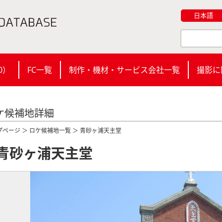
日本語
0
）
FC一覧
制作・機材・サービス会社一覧
撮影に
ケ候補地詳細
プページ
＞
ロケ候補地一覧
＞ 青砂ヶ浦天主堂
青砂ヶ浦天主堂