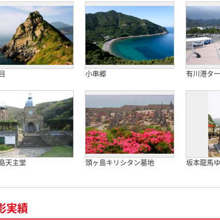
目
小串郷
有川港タ
島天主堂
頭ヶ島キリシタン墓地
坂本龍馬
影実績