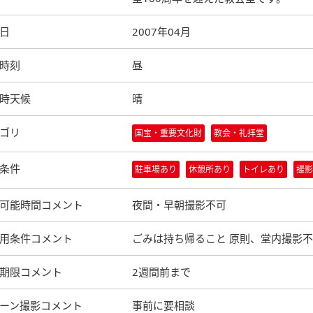
日
2007年04月
時刻
昼
時天候
晴
ゴリ
国宝・重要文化財
教会・礼拝堂
条件
駐車場あり
休憩所あり
トイレあり
撮影
可能時間コメント
夜間・早朝撮影不可
用条件コメント
ごみは持ち帰ること 原則、堂内撮影
期限コメント
2週間前まで
ーン撮影コメント
事前に要相談