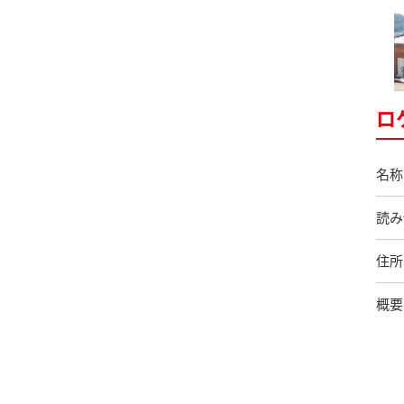
ロ
名称
読み
住所
概要