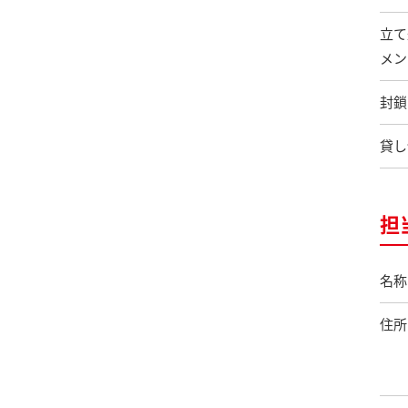
立て
メン
封鎖
貸し
担
名称
住所