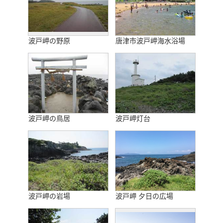
波戸岬の野原
唐津市波戸岬海水浴場
波戸岬の鳥居
波戸岬灯台
波戸岬の岩場
波戸岬 夕日の広場