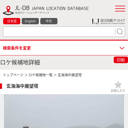
日本語
English
中文
検索条件を変更
印刷
ロケ候補地詳細
トップページ
＞
ロケ候補地一覧
＞ 玄海海中展望塔
玄海海中展望塔
お気に入り