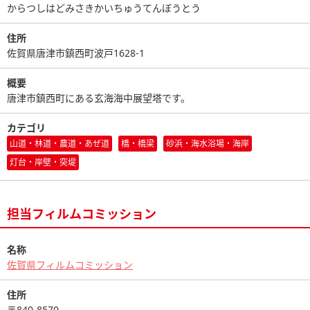
からつしはどみさきかいちゅうてんぼうとう
住所
佐賀県唐津市鎮西町波戸1628-1
概要
唐津市鎮西町にある玄海海中展望塔です。
カテゴリ
山道・林道・農道・あぜ道
橋・橋梁
砂浜・海水浴場・海岸
灯台・岸壁・突堤
担当フィルムコミッション
名称
佐賀県フィルムコミッション
住所
〒840-8570