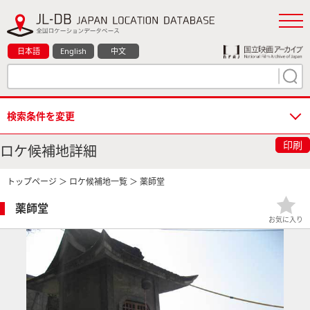
日本語
English
中文
検索条件を変更
印刷
ロケ候補地詳細
トップページ
＞
ロケ候補地一覧
＞ 薬師堂
薬師堂
お気に入り