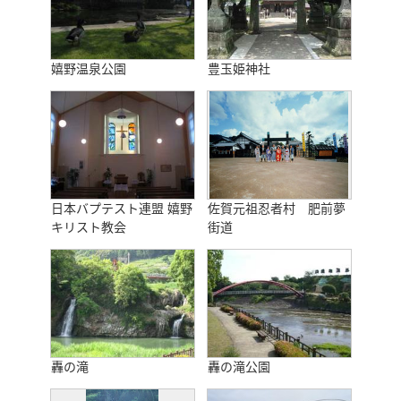
嬉野温泉公園
豊玉姫神社
日本バプテスト連盟 嬉野
佐賀元祖忍者村 肥前夢
キリスト教会
街道
轟の滝
轟の滝公園