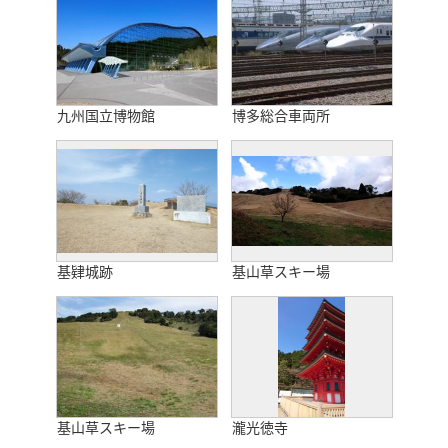
九州国立博物館
博多総合車両所
基肄城跡
基山草スキー場
基山草スキー場
瀧光徳寺