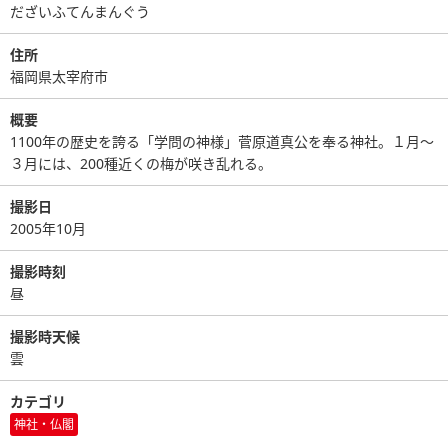
だざいふてんまんぐう
住所
福岡県太宰府市
概要
1100年の歴史を誇る「学問の神様」菅原道真公を奉る神社。１月〜
３月には、200種近くの梅が咲き乱れる。
撮影日
2005年10月
撮影時刻
昼
撮影時天候
雲
カテゴリ
神社・仏閣