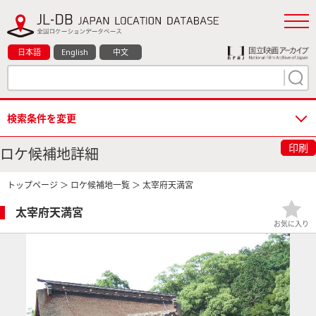
日本語
English
中文
検索条件を変更
印刷
ロケ候補地詳細
トップページ
＞
ロケ候補地一覧
＞ 太宰府天満宮
太宰府天満宮
お気に入り