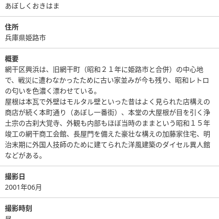
あぼしくおきはま
住所
兵庫県姫路市
概要
網干区興浜は、旧網干町（昭和２１年に姫路市と合併）の中心地
で、戦災に遭わなかったために古い家並みが今も残り、昭和レトロ
の匂いを色濃く漂わせている。
屋根は本瓦で外壁はモルタル壁といった昔はよく見られた店構えの
商店が続く本町通り（あぼし一番街）、本堂の大屋根が目を引く浄
土宗の古刹大覚寺、外観も内部もほぼ当時のままという昭和１５年
竣工の網干商工会館、長屋門を備えた豪壮な構えの加藤家住宅、明
治末期に外国人技師のために建てられた洋風建築のダイセル異人館
などがある。
撮影日
2001年06月
撮影時刻
昼