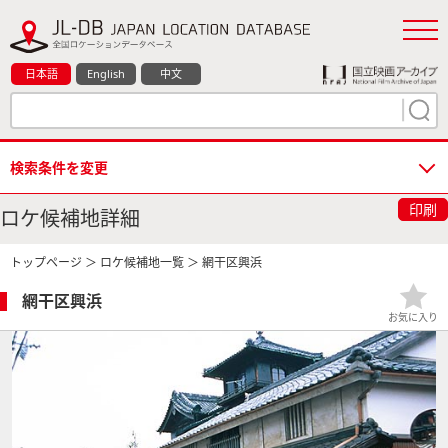
日本語
English
中文
検索条件を変更
印刷
ロケ候補地詳細
トップページ
＞
ロケ候補地一覧
＞ 網干区興浜
網干区興浜
お気に入り