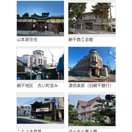
山本家住宅
網干商工会館
網干地区 古い町並み
湊倶楽部（旧網干銀行）
ことぶき食堂
ダイセル異人館