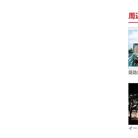
周
姫路
イー