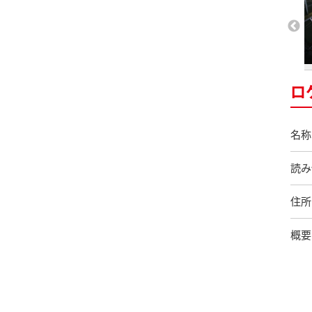
ロ
名称
読み
住所
概要