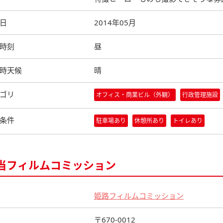
日
2014年05月
時刻
昼
時天候
晴
ゴリ
オフィス・商業ビル（外観）
行政管理施設
条件
駐車場あり
休憩所あり
トイレあり
当フィルムコミッション
姫路フィルムコミッション
〒670-0012