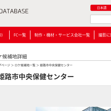
日本語
0
）
FC一覧
制作・機材・サービス会社一覧
撮影に
ケ候補地詳細
プページ
＞
ロケ候補地一覧
＞ 姫路市中央保健センター
姫路市中央保健センター