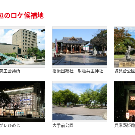
辺のロケ候補地
商工会議所
播磨国総社 射楯兵主神社
城見台公
グレひめじ
大手前公園
兵庫縣姫