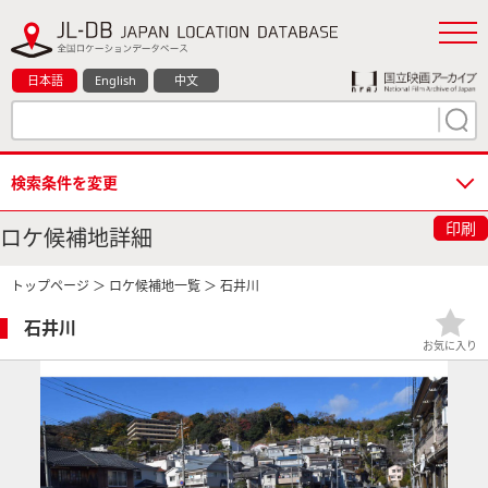
日本語
English
中文
検索条件を変更
印刷
ロケ候補地詳細
トップページ
＞
ロケ候補地一覧
＞ 石井川
石井川
お気に入り