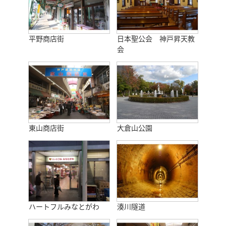
平野商店街
日本聖公会 神戸昇天教
会
東山商店街
大倉山公園
ハートフルみなとがわ
湊川隧道