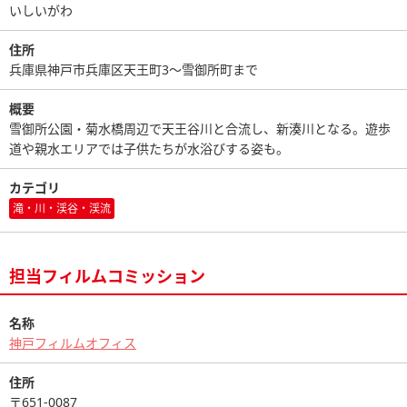
いしいがわ
住所
兵庫県神戸市兵庫区天王町3～雪御所町まで
概要
雪御所公園・菊水橋周辺で天王谷川と合流し、新湊川となる。遊歩
道や親水エリアでは子供たちが水浴びする姿も。
カテゴリ
滝・川・渓谷・渓流
担当フィルムコミッション
名称
神戸フィルムオフィス
住所
〒651-0087