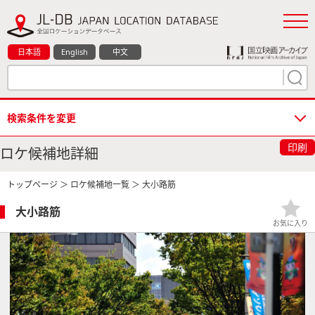
日本語
English
中文
検索条件を変更
印刷
ロケ候補地詳細
トップページ
＞
ロケ候補地一覧
＞ 大小路筋
大小路筋
お気に入り