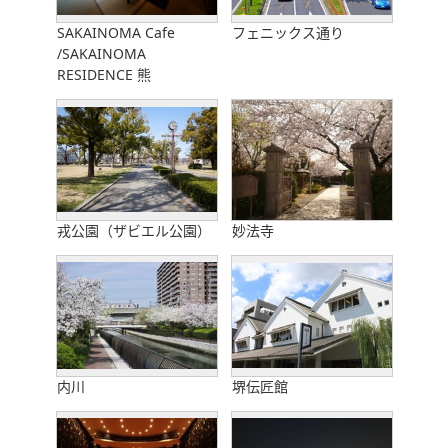
SAKAINOMA Cafe
フェニックス通り
/SAKAINOMA
RESIDENCE 熊
戎公園（ザビエル公園）
妙法寺
内川
堺伝匠館