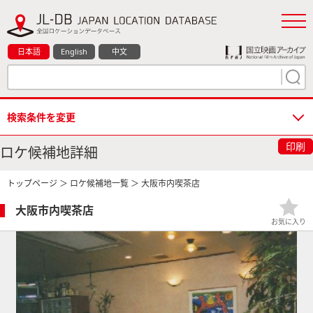
日本語
English
中文
検索条件を変更
印刷
ロケ候補地詳細
トップページ
＞
ロケ候補地一覧
＞ 大阪市内喫茶店
大阪市内喫茶店
お気に入り