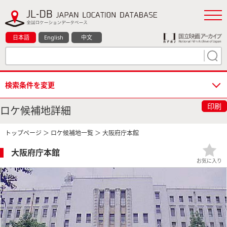
日本語
English
中文
検索条件を変更
印刷
ロケ候補地詳細
トップページ
＞
ロケ候補地一覧
＞ 大阪府庁本館
大阪府庁本館
お気に入り