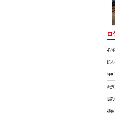
ロ
名称
読み
住所
概要
撮影
撮影