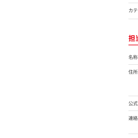
カテ
担
名称
住所
公式
連絡