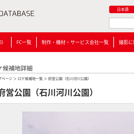
日本語
0
）
FC一覧
制作・機材・サービス会社一覧
撮影に
ケ候補地詳細
プページ
＞
ロケ候補地一覧
＞ 府営公園（石川河川公園）
府営公園（石川河川公園）