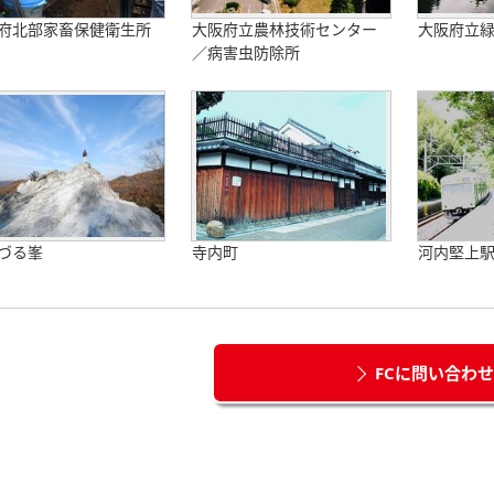
府北部家畜保健衛生所
大阪府立農林技術センター
大阪府立
／病害虫防除所
づる峯
寺内町
河内堅上
FCに問い合わ