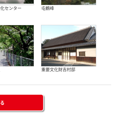
緑化センター
屯鶴峰
駅
重要文化財吉村邸
せる