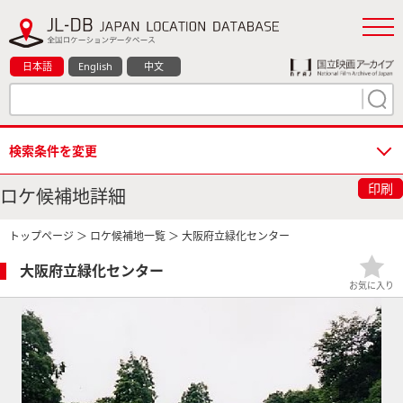
日本語
English
中文
検索条件を変更
印刷
ロケ候補地詳細
トップページ
＞
ロケ候補地一覧
＞ 大阪府立緑化センター
大阪府立緑化センター
お気に入り