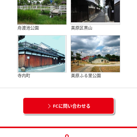
舟渡池公園
美原区黒山
寺内町
美原ふる里公園
FCに問い合わせる