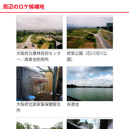
周辺のロケ候補地
大阪府立農林技術センタ
府営公園（石川河川公
ー／病害虫防除所
園）
大阪府北部家畜保健衛生
舟渡池
所