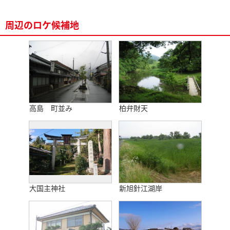
周辺のロケ候補地
高島 町並み
柏弁財天
大国主神社
新旭針江湖岸