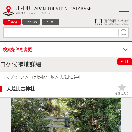
日本語
English
中文
検索条件を変更
印刷
ロケ候補地詳細
トップページ
＞
ロケ候補地一覧
＞ 大荒比古神社
大荒比古神社
お気に入り