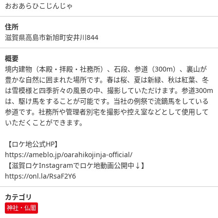
おおあらひこじんじゃ
住所
滋賀県高島市新旭町安井川844
概要
境内建物（本殿・拝殿・社務所）、石段、参道（300m）、裏山が
豊かな自然に囲まれた場所です。春は桜、夏は新緑、秋は紅葉、冬
は雪模様と四季折々の風景の中、撮影していただけます。参道300m
は、駆け馬をすることが可能です。当社の例祭で流鏑馬をしている
参道です。社務所や管理者別宅を撮影や控え室などとして使用して
いただくことができます。
【ロケ地公式HP】
https://ameblo.jp/oarahikojinja-official/
【滋賀ロケInstagramでロケ地動画公開中↓】
https://onl.la/RsaF2Y6
カテゴリ
神社・仏閣