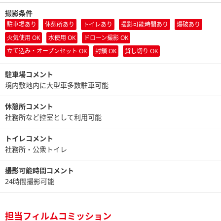
撮影条件
駐車場あり
休憩所あり
トイレあり
撮影可能時間あり
爆破あり
火気使用 OK
水使用 OK
ドローン撮影 OK
立て込み・オープンセット OK
封鎖 OK
貸し切り OK
駐車場コメント
境内敷地内に大型車多数駐車可能
休憩所コメント
社務所など控室として利用可能
トイレコメント
社務所・公衆トイレ
撮影可能時間コメント
24時間撮影可能
担当フィルムコミッション