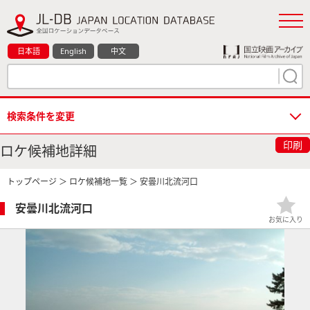
日本語
English
中文
検索条件を変更
印刷
ロケ候補地詳細
トップページ
＞
ロケ候補地一覧
＞ 安曇川北流河口
安曇川北流河口
お気に入り