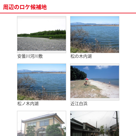
周辺のロケ候補地
安曇川河川敷
松の木内湖
松ノ木内湖
近江白浜