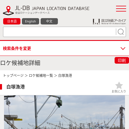
日本語
English
中文
検索条件を変更
印刷
ロケ候補地詳細
トップページ
＞
ロケ候補地一覧
＞ 白塚漁港
白塚漁港
お気に入り