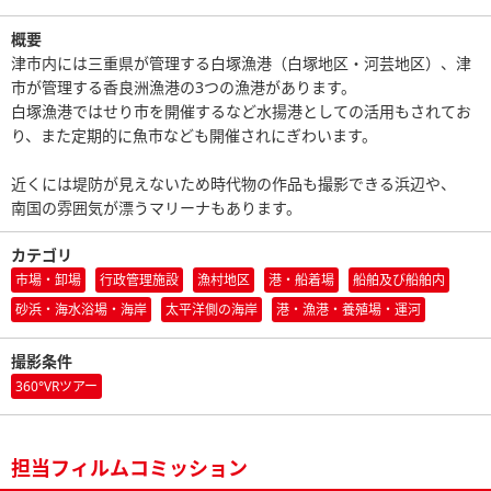
概要
津市内には三重県が管理する白塚漁港（白塚地区・河芸地区）、津
市が管理する香良洲漁港の3つの漁港があります。
白塚漁港ではせり市を開催するなど水揚港としての活用もされてお
り、また定期的に魚市なども開催されにぎわいます。
近くには堤防が見えないため時代物の作品も撮影できる浜辺や、
南国の雰囲気が漂うマリーナもあります。
カテゴリ
市場・卸場
行政管理施設
漁村地区
港・船着場
船舶及び船舶内
砂浜・海水浴場・海岸
太平洋側の海岸
港・漁港・養殖場・運河
撮影条件
360°VRツアー
担当フィルムコミッション