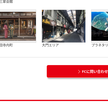
三翠会館
田寺内町
大門エリア
プラネタ
FCに問い合わ