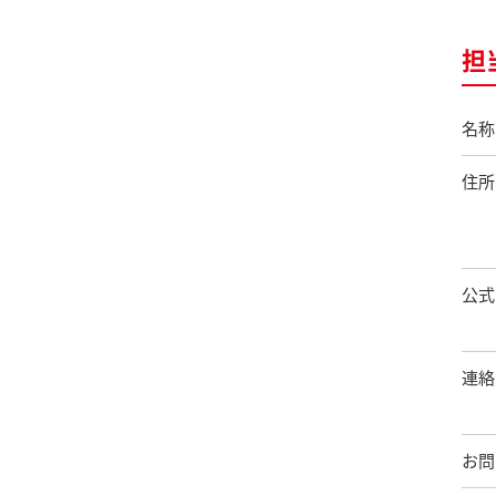
担
名称
住所
公式
連絡
お問