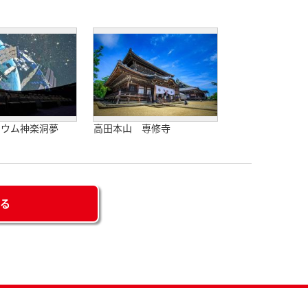
リウム神楽洞夢
高田本山 専修寺
せる