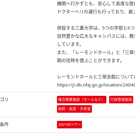
機関へ行かずとも、安心して高度な医
ドクターヘリの運行も行っており、屋
併設する三重大学は、5つの学部と6
自然豊かな広大なキャンパスには、教
しています。
また、「レーモンドホール」と「三翠
期の往時を偲ぶことができます。
レーモンドホールと三翠会館について
https://jl-db.nfaj.go.jp/location/240
ゴリ
複合商業施設（モールなど）
行政管理施設
病院・病室・手術室
条件
360°VRツアー