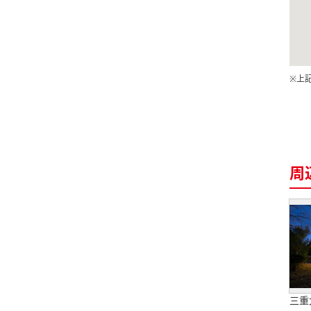
※上
周
三重