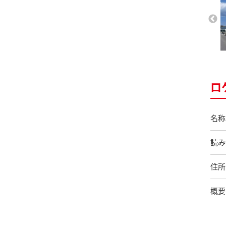
ロ
名称
読み
住所
概要