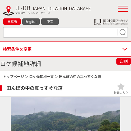
日本語
English
中文
検索条件を変更
印刷
ロケ候補地詳細
トップページ
＞
ロケ候補地一覧
＞ 田んぼの中の真っすぐな道
田んぼの中の真っすぐな道
お気に入り