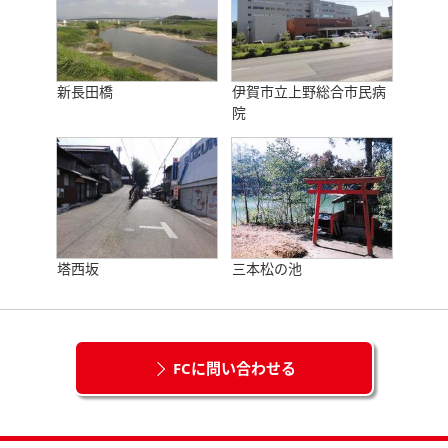
新長田橋
伊賀市立上野総合市民病
院
塔西坂
三本松の池
FCに問い合わせる