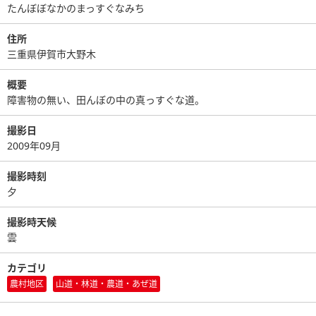
たんぼぼなかのまっすぐなみち
住所
三重県伊賀市大野木
概要
障害物の無い、田んぼの中の真っすぐな道。
撮影日
2009年09月
撮影時刻
夕
撮影時天候
雲
カテゴリ
農村地区
山道・林道・農道・あぜ道