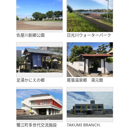
佐屋川創郷公園
日光川ウォーターパーク
足湯かにえの郷
尾張温泉郷 湯元館
蟹江町多世代交流施設
TAKUMI BRANCH.