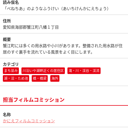
読み仮名
「べねちあ」のようなふうけい（あいちけんかにえちょう）
住所
愛知県海部郡蟹江町八幡１丁目
概要
蟹江町には多くの用水路や小川があります。整備された用水路が住
居のすぐ裏手を流れている風景をよく目にします。
カテゴリ
まち並み
川沿いや湖畔近くの居住区
滝・川・渓谷・渓流
湖・沼・ため池
橋・橋梁
海外
担当フィルムコミッション
名称
かにえフィルムコミッション