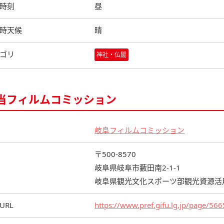
時刻
昼
時天候
晴
ゴリ
神社・仏閣
当フィルムコミッション
岐阜フィルムコミッション
〒500-8570
岐阜県岐阜市藪田南2-1-1
岐阜県観光文化スポーツ部観光資源活
URL
https://www.pref.gifu.lg.jp/page/56