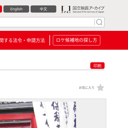
English
中文
ロケ候補地の探し方
関する法令・申請方法
印刷
お気に入り