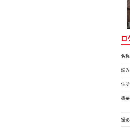
ロ
名称
読み
住所
概要
撮影