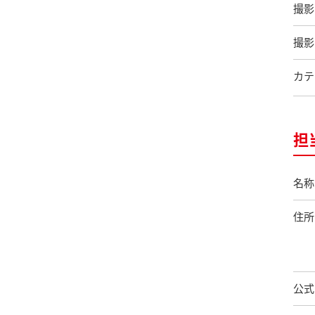
撮影
撮影
カテ
担
名称
住所
公式