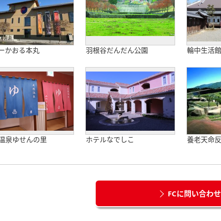
ーかおる本丸
羽根谷だんだん公園
輪中生活
温泉ゆせんの里
ホテルなでしこ
養老天命
FCに問い合わ