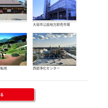
館
大垣市公設地方卸売市場
反転地
西部浄化センター
せる