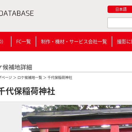
日本語
0
）
FC一覧
制作・機材・サービス会社一覧
撮影に
ケ候補地詳細
プページ
＞
ロケ候補地一覧
＞ 千代保稲荷神社
千代保稲荷神社