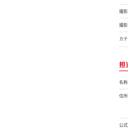
撮影
撮影
カテ
担
名称
住所
公式