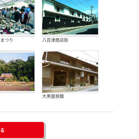
焼まつり
八百津商店街
村
大黒屋旅館
せる