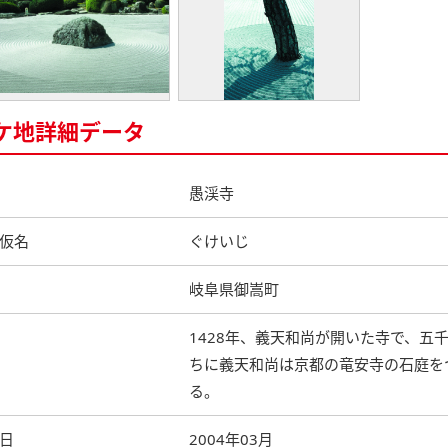
ケ地詳細データ
愚渓寺
仮名
ぐけいじ
岐阜県御嵩町
1428年、義天和尚が開いた寺で、
ちに義天和尚は京都の竜安寺の石庭を
る。
日
2004年03月