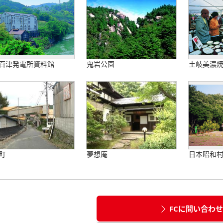
百津発電所資料館
鬼岩公園
土岐美濃
町
夢想庵
日本昭和
FCに問い合わ