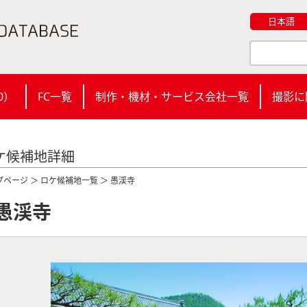
日本語
0
）
FC一覧
制作・機材・サービス会社一覧
撮影に
ケ候補地詳細
プページ
＞
ロケ候補地一覧
＞ 愚渓寺
愚渓寺