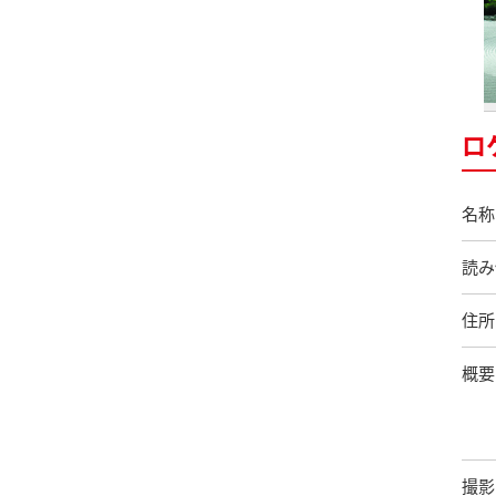
ロ
名称
読み
住所
概要
撮影