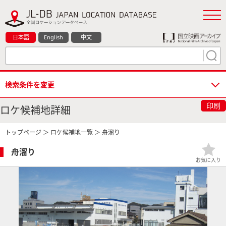
日本語
English
中文
検索条件を変更
印刷
ロケ候補地詳細
トップページ
＞
ロケ候補地一覧
＞ 舟溜り
舟溜り
お気に入り