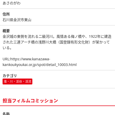
あさのがわ
住所
石川県金沢市東山
概要
金沢城の東側を流れる二級河川。風情ある梅ノ橋や、1922年に建造
された三連アーチ橋の浅野川大橋（国登録有形文化財）が架かって
いる。
URL:https://www.kanazawa-
kankoukyoukai.or.jp/spot/detail_10003.html
カテゴリ
滝・川・渓谷・渓流
担当フィルムコミッション
名称