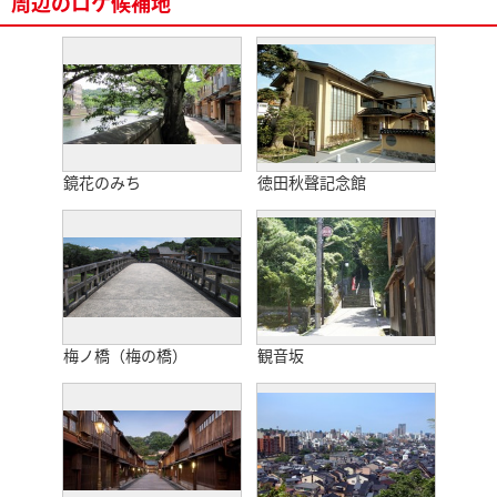
周辺のロケ候補地
鏡花のみち
徳田秋聲記念館
梅ノ橋（梅の橋）
観音坂