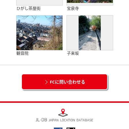
ひがし茶屋街
宝泉寺
観音院
子来坂
FCに問い合わせる