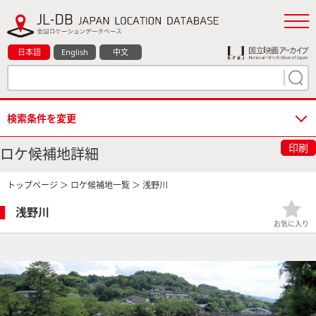
日本語
English
中文
検索条件を変更
印刷
ロケ候補地詳細
トップページ
＞
ロケ候補地一覧
＞ 浅野川
浅野川
お気に入り