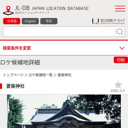
日本語
English
中文
検索条件を変更
印刷
ロケ候補地詳細
トップページ
＞
ロケ候補地一覧
＞ 蒼柴神社
蒼柴神社
お気に入り