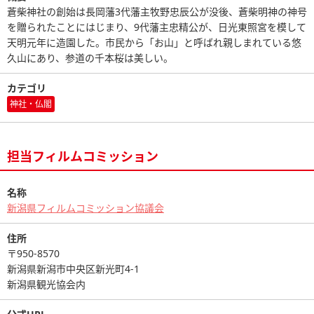
蒼柴神社の創始は長岡藩3代藩主牧野忠辰公が没後、蒼柴明神の神号
を贈られたことにはじまり、9代藩主忠精公が、日光東照宮を模して
天明元年に造園した。市民から「お山」と呼ばれ親しまれている悠
久山にあり、参道の千本桜は美しい。
カテゴリ
神社・仏閣
担当フィルムコミッション
名称
新潟県フィルムコミッション協議会
住所
〒950-8570
新潟県新潟市中央区新光町4-1
新潟県観光協会内