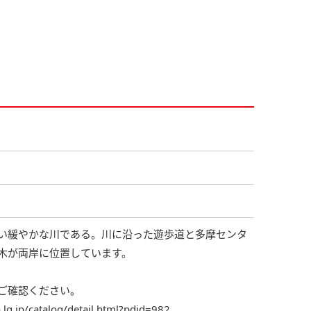
い緩やかな川である。川に沿った遊歩道と多摩センタ
木が両岸に位置しています。
ご確認ください。
.lg.jp/catalog/detail.html?pdid=982