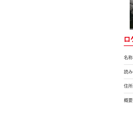
ロ
名称
読み
住所
概要