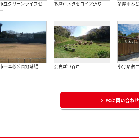
市立グリーンライブセ
多摩市メタセコイア通り
多摩市み
ー
市一本杉公園野球場
奈良ばい谷戸
小野路宿
FCに問い合わ