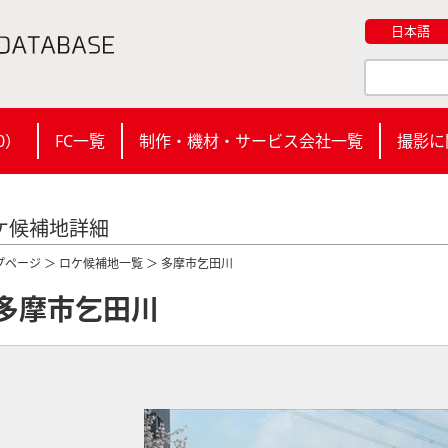
日本語
0
）
FC一覧
制作・機材・サービス会社一覧
撮影に
ケ候補地詳細
プページ
＞
ロケ候補地一覧
＞ 多摩市乞田川
多摩市乞田川