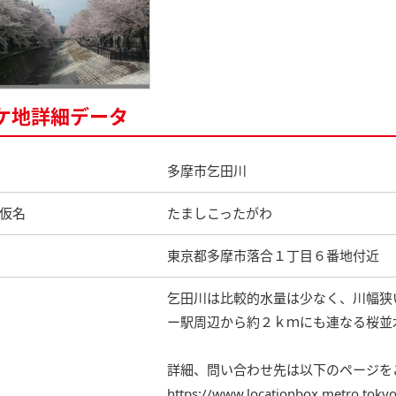
ケ地詳細データ
多摩市乞田川
仮名
たましこったがわ
東京都多摩市落合１丁目６番地付近
乞田川は比較的水量は少なく、川幅狭
ー駅周辺から約２ｋｍにも連なる桜並
詳細、問い合わせ先は以下のページを
https://www.locationbox.metro.tokyo