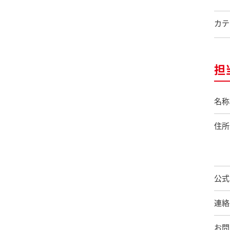
カテ
担
名称
住所
公式
連絡
お問