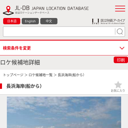
日本語
English
中文
検索条件を変更
印刷
ロケ候補地詳細
トップページ
＞
ロケ候補地一覧
＞ 長浜海岸(船から）
長浜海岸(船から）
お気に入り