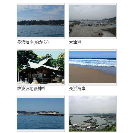
長浜海岸(船から）
大津港
佐波波地祇神社
長浜海岸