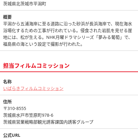
茨城県北茨城市平潟町
概要
平潟から五浦海岸に至る道路に沿った砂浜が長浜海岸で、現在海水
浴場化するための工事が行われている。侵食された岩肌を見せる崖
地には、松が生える。NHK月曜ドラマシリーズ「夢みる葡萄」で、
福島県の海という設定で撮影が行われた。
担当フィルムコミッション
名称
いばらきフィルムコミッション
住所
〒310-8555
茨城県水戸市笠原町978-6
茨城県営業戦略部観光誘客課国内誘客グループ
公式URL