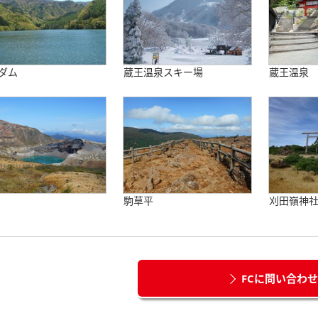
ダム
蔵王温泉スキー場
蔵王温泉
駒草平
刈田嶺神
FCに問い合わ