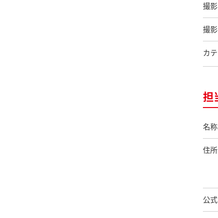
撮影
撮影
カテ
担
名称
住所
公式