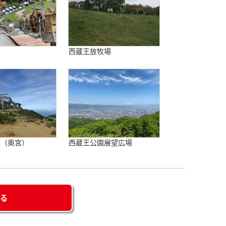
西蔵王放牧場
社（奥宮）
西蔵王公園展望広場
せる