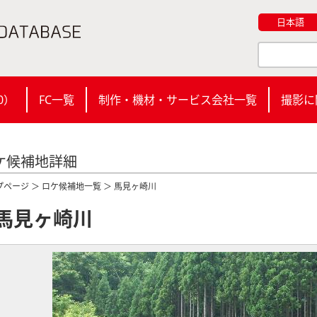
日本語
0
）
FC一覧
制作・機材・サービス会社一覧
撮影に
ケ候補地詳細
プページ
＞
ロケ候補地一覧
＞ 馬見ヶ崎川
馬見ヶ崎川