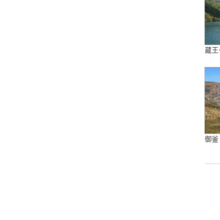
蔵王
御釜