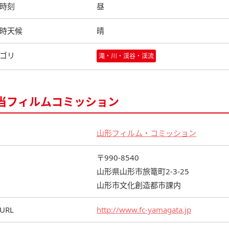
時刻
昼
時天候
晴
ゴリ
滝・川・渓谷・渓流
当フィルムコミッション
山形フィルム・コミッション
〒990-8540
山形県山形市旅篭町2-3-25
山形市文化創造都市課内
URL
http://www.fc-yamagata.jp