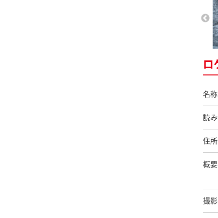
ロ
名称
読み
住所
概要
撮影