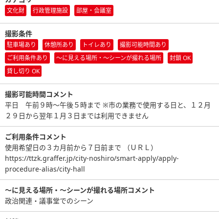
文化財
行政管理施設
部屋・会議室
撮影条件
駐車場あり
休憩所あり
トイレあり
撮影可能時間あり
ご利用条件あり
〜に見える場所・〜シーンが撮れる場所
封鎖 OK
貸し切り OK
撮影可能時間コメント
平日 午前９時～午後５時まで ※市の業務で使用する日と、１２月
２９日から翌年１月３日までは利用できません
ご利用条件コメント
使用希望日の３カ月前から７日前まで （ＵＲＬ）
https://ttzk.graffer.jp/city-noshiro/smart-apply/apply-
procedure-alias/city-hall
〜に見える場所・〜シーンが撮れる場所コメント
政治関連・議事堂でのシーン