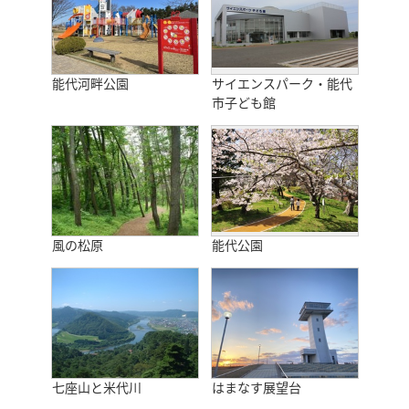
能代河畔公園
サイエンスパーク・能代
市子ども館
風の松原
能代公園
七座山と米代川
はまなす展望台