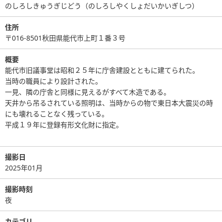
のしろしきゅうぎじどう（のしろしやくしょだいかいぎしつ）
住所
〒016-8501秋田県能代市上町１番３号
概要
能代市旧議事堂は昭和２５年に庁舎建設とともに建てられた。
当時の職員により設計された。
一見、隣の庁舎と同様に見えるがすべて木造である。
天井から吊るされている照明は、当時からの物で東日本大震災の時
にも壊れることなく残っている。
平成１９年に登録有形文化財に指定。
撮影日
2025年01月
撮影時刻
夜
カテゴリ