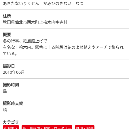
あきたないりくせん かみひのきない なつ
住所
秋田県仙北市西木町上桧木内字寺村
概要
冬の行事、紙風船上げで
有名な上桧木内。駅舎に上る階段は花のよせ植えやアーチで飾られ
ている。
撮影日
2010年06月
撮影時刻
昼
撮影時天候
晴
カテゴリ
山村地区
駅・駅構内・駅前・ロータリー
踏切・線路