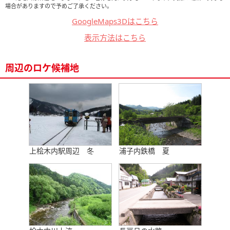
場合がありますので予めご了承ください。
GoogleMaps3Dはこちら
表示方法はこちら
周辺のロケ候補地
上桧木内駅周辺 冬
浦子内鉄橋 夏