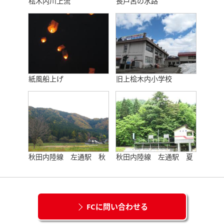
桧木内川上流
長戸呂の水路
紙風船上げ
旧上桧木内小学校
秋田内陸線 左通駅 秋
秋田内陸線 左通駅 夏
FCに問い合わせる