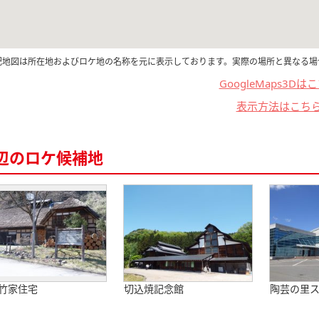
記地図は所在地およびロケ地の名称を元に表示しております。実際の場所と異なる場
GoogleMaps3Dは
表示方法はこち
辺のロケ候補地
竹家住宅
切込焼記念館
陶芸の里