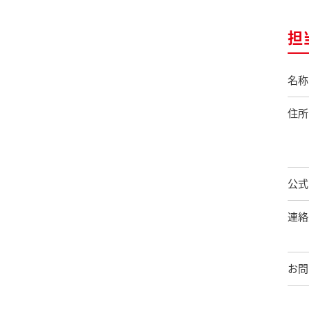
担
名称
住所
公式
連絡
お問