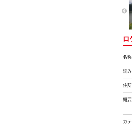
ロ
名称
読み
住所
概要
カテ