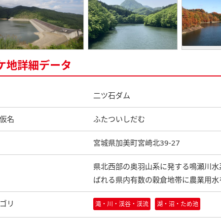
ケ地詳細データ
二ツ石ダム
仮名
ふたついしだむ
宮城県加美町宮崎北39-27
県北西部の奥羽山系に発する鳴瀬川水
ばれる県内有数の穀倉地帯に農業用水
ゴリ
滝・川・渓谷・渓流
湖・沼・ため池