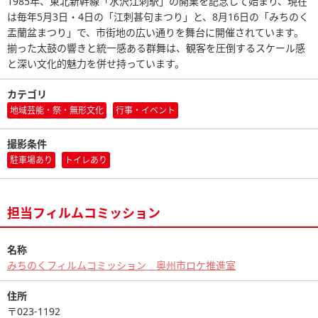
1985年、東北新幹線「水沢江刺駅」の開業を記念して始まり、現在
は毎年5月3日・4日の「江刺甚句まつり」と、8月16日の「みちのく
盂蘭盆まつり」で、市街地の広い通りを舞台に開催されています。
揃った太鼓の響きと統一感ある群舞は、観客を圧倒するスケール感
と深い文化的魅力を併せ持っています。
カテゴリ
地域芸能・祭・無形文化
行事・イベント
撮影条件
駐車場あり
トイレあり
担当フィルムコミッション
名称
みちのくフィルムコミッション 奥州市ロケ推進室
住所
〒023-1192