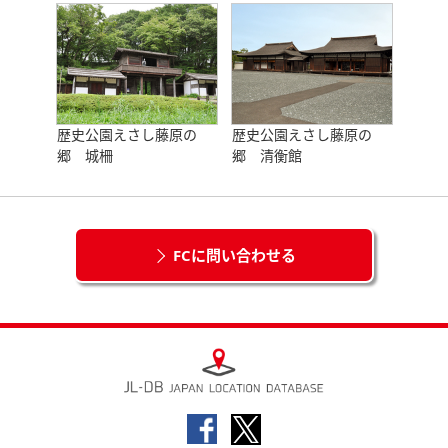
歴史公園えさし藤原の
歴史公園えさし藤原の
郷 城柵
郷 清衡館
FCに問い合わせる