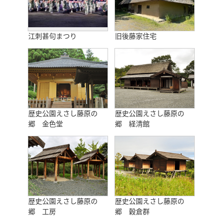
江刺甚句まつり
旧後藤家住宅
歴史公園えさし藤原の
歴史公園えさし藤原の
郷 金色堂
郷 経清館
歴史公園えさし藤原の
歴史公園えさし藤原の
郷 工房
郷 穀倉群