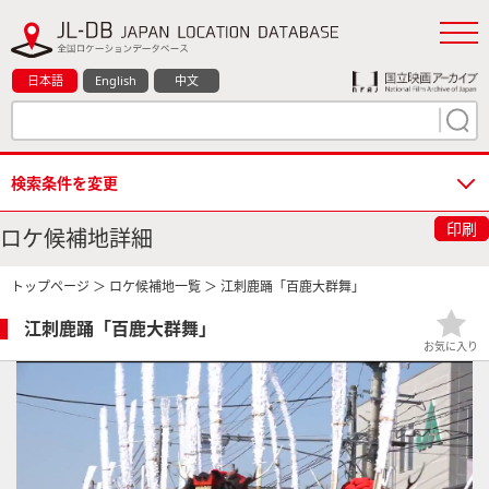
日本語
English
中文
検索条件を変更
印刷
ロケ候補地詳細
トップページ
＞
ロケ候補地一覧
＞ 江刺鹿踊「百鹿大群舞」
江刺鹿踊「百鹿大群舞」
お気に入り