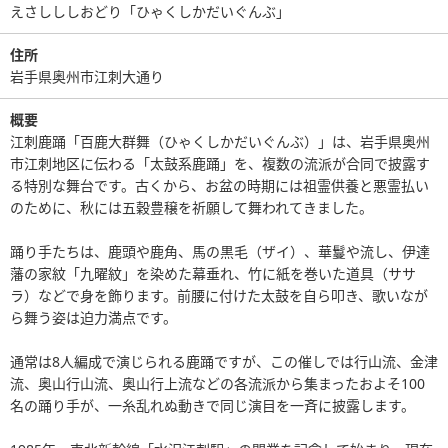
えさしししおどり「ひゃくしかだいぐんぶ」
住所
岩手県奥州市江刺大通り
概要
江刺鹿踊「百鹿大群舞（ひゃくしかだいぐんぶ）」は、岩手県奥州
市江刺地区に伝わる「太鼓系鹿踊」を、複数の流派が合同で披露す
る特別な舞台です。古くから、お盆の時期には祖霊供養と悪霊払い
のために、秋には五穀豊穣を祈願して舞われてきました。
踊り手たちは、鹿頭や鹿角、馬の黒毛（ザイ）、華鬘や流し、伊達
藩の家紋「九曜紋」を染めた幕垂れ、竹に紙を巻いた道具（ササ
ラ）などで身を飾ります。前腰に付けた太鼓を自ら叩き、歌いなが
ら舞う姿は迫力満点です。
通常は8人編成で演じられる鹿踊ですが、この催しでは行山流、金津
流、奥山行山流、奥山行上流などの各流派から集まったおよそ100
名の踊り手が、一糸乱れぬ動きで同じ演目を一斉に披露します。